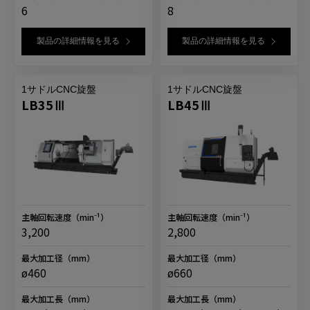
6
8
製品の詳細情報を見る
製品の詳細情報を見る
1サドルCNC旋盤
1サドルCNC旋盤
LB35Ⅲ
LB45Ⅲ
主軸回転速度
（min⁻¹）
主軸回転速度
（min⁻¹）
3,200
2,800
最大加工径
（mm）
最大加工径
（mm）
ø460
ø660
最大加工長
（mm）
最大加工長
（mm）