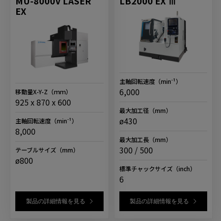
MU-8000V LASER
LB2000 EX Ⅲ
EX
主軸回転速度
（min⁻¹）
6,000
移動量X-Y-Z
（ｍｍ）
925 x 870 x 600
最大加工径
（mm）
ø430
主軸回転速度
（min⁻¹）
8,000
最大加工長
（mm）
300 / 500
テーブルサイズ
（mm）
ø800
標準チャックサイズ
（inch）
6
製品の詳細情報を見る
製品の詳細情報を見る