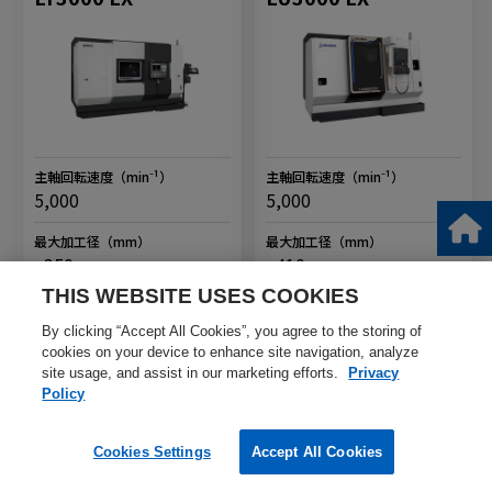
主軸回転速度
（min⁻¹）
主軸回転速度
（min⁻¹）
5,000
5,000
最大加工径
（mm）
最大加工径
（mm）
ø350
ø410
THIS WEBSITE USES COOKIES
最大加工長
（mm）
最大加工長
（mm）
200
600 / 1,000
By clicking “Accept All Cookies”, you agree to the storing of
cookies on your device to enhance site navigation, analyze
標準チャックサイズ
（inch）
標準チャックサイズ
（inch）
site usage, and assist in our marketing efforts.
Privacy
8
8
Policy
製品の詳細情報を見る
製品の詳細情報を見る
Cookies Settings
Accept All Cookies