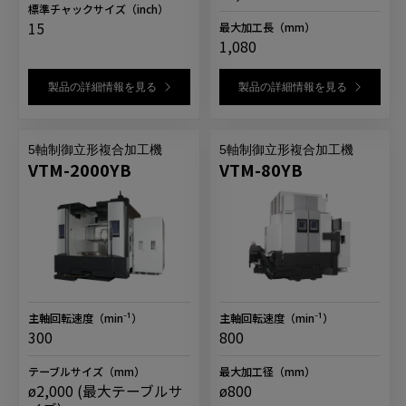
標準チャックサイズ
（inch）
15
最大加工長
（mm）
1,080
製品の詳細情報を見る
製品の詳細情報を見る
5軸制御立形複合加工機
5軸制御立形複合加工機
VTM-2000YB
VTM-80YB
主軸回転速度
（min⁻¹）
主軸回転速度
（min⁻¹）
300
800
テーブルサイズ
（mm）
最大加工径
（mm）
ø2,000 (最大テーブルサ
ø800