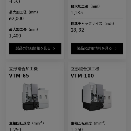
イズ)
最大加工長
（mm）
1,135
最大加工径
（mm）
ø2,000
標準チャックサイズ
（inch）
28, 32
最大加工長
（mm）
1,400
製品の詳細情報を見る
製品の詳細情報を見る
立形複合加工機
立形複合加工機
VTM-65
VTM-100
主軸回転速度
（min⁻¹）
主軸回転速度
（min⁻¹）
1,250
1,250