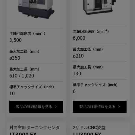
主軸回転速度
（min⁻¹）
主軸回転速度
（min⁻¹）
6,000
3,500
最大加工径
（mm）
最大加工径
（mm）
ø210
ø350
最大加工長
（mm）
最大加工長
（mm）
130
610 / 1,020
標準チャックサイズ
（inch）
標準チャックサイズ
（inch）
6
10
製品の詳細情報を見る
製品の詳細情報を見る
対向主軸ターニングセンタ
2サドルCNC旋盤
LT3000 EX
LU3000 EX