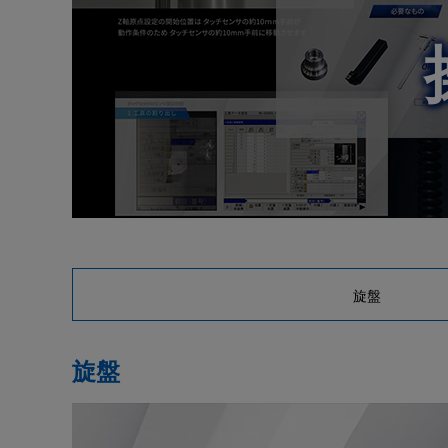
採用
IR・株式
製品セキュリティ
その他
旋盤
旋盤