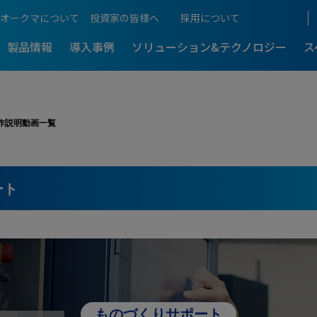
オークマについて
投資家の皆様へ
採用について
製品情報
導入事例
ソリューション&テクノロジー
ス
作説明動画一覧
ものづくりをご紹介
生産性向上支援
アフターサポート
工機
5軸制御マシニングセンタ
展示会情報
アクセス
超複合加工機
-
-最新導入事
5軸・複合加工機のメリットを解
るものづくり
5軸・複合加工機まるわか
働き方
加工技術
NCスクール
D
ート
本社・生産拠点
ングセンタ
門形マシニングセンタ
門形マシニングセンタ
-
-最新導入事
計測・補正
Web NCスクール
の門形マシニングセンタが
総合ものづくりサービス企業の原
理由
国内営業拠点
CLOSE
機電一体のオークマ
プログラム・ソフト
訪問サポート
IT / CNC
C
 MCR?
国内サービス拠点
5軸・複合訪問スクール
CLOSE
操作説明動画一覧
海外拠点
ものづくりサポート