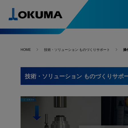
製品情報
導入事例
ソリューション&テクノロジー
スペシャルコンテンツ
ニュース
お問い合わせ･アクセス
HOME
技術・ソリューション ものづくりサポート
操
自動化システム入門
次世代の
人・環境支援
精度安定支援
導入事例一覧
5軸制御マシニングセンタ
ニュースリリース
お問い合わせ
複合加
-最新導入事例
はじめてでもわかる
進化す
自動化システム
変わる
Green-Smart Machine
サーモフレンドリー
技術・ソリューション ものづくりサポ
故障・修理
旋盤
マシニ
コンセプト
-最新導入事例
アンチクラッシュ
オークマ
オークマを支える名工たちをご紹介
システム
ファイブチューニングⅡ
部品のご注文
選ばれる
マイスターの技と魂
研削盤
自動化
What’s
スラッジレスタンク
サーボナビ
カタログ請求
加工ナビ
オークマが獲得した数々の賞をご紹介
受賞一覧
操作・プログラム