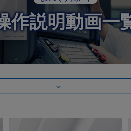
CLOSE
Okumamerit.com
操作説明動画一
CLOSE
CLOSE
CLOSE