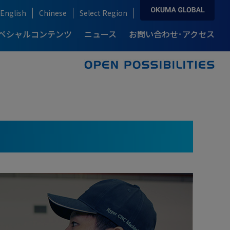
English
Chinese
Select Region
ペシャルコンテンツ
ニュース
お問い合わせ･アクセス
ソリューション&テクノロジー トップ
お問い合わせ･アクセス トップ
製品情報 トップ
導入事例 トップ
自動化・IoT
産業別ソリューション
複合加工機
カタログダウンロード
例-
説
ロングセラーモデルの開発秘話
り
ブランドストーリー
ream Site
自動車産業
ARMROID
例-
自動化ソリューション
半導体産業
点
高精度・高生産性を支える技術
オークマの知能化技術
onnect Plan
風力発電産業
航空機産業
医療機器産業