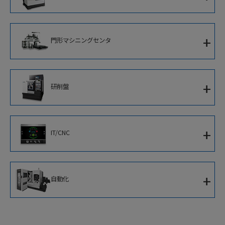
対向主軸ターニングセンタ
立形マシニングセンタ
2サドルCNC旋盤
+
門形マシニングセンタ
横形マシニングセンタ
並行スピンドルCNC旋盤
5面加工門形マシニングセンタ
立形CNC旋盤
+
研削盤
門形マシニングセンタ
アルミホイール加工専用機
CNC円筒研削盤
+
IT/CNC
CNC内端面研削盤
新世代知能化CNC
+
自動化
IoTソリューション
移動式協働ロボット
ソフトウェア