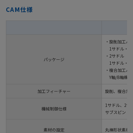
CAM仕様
・旋削加工パ
1サドル・1
・2サドル（2
パッケージ
1サドル・2
・複合加工パ
Y軸/B軸機能
加工フィーチャー
旋削、複合加
1サドル、2サ
機械制御仕様
サブスピンドル
素材の設定
丸棒形状素材