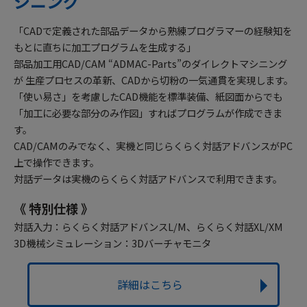
シニング
「CADで定義された部品データから熟練プログラマーの経験知を
もとに直ちに加工プログラムを生成する」
部品加工用CAD/CAM “ADMAC-Parts”のダイレクトマシニング
が 生産プロセスの革新、CADから切粉の一気通貫を実現します。
「使い易さ」を考慮したCAD機能を標準装備、紙図面からでも
「加工に必要な部分のみ作図」すればプログラムが作成できま
す。
CAD/CAMのみでなく、実機と同じらくらく対話アドバンスがPC
上で操作できます。
対話データは実機のらくらく対話アドバンスで利用できます。
《 特別仕様 》
対話入力：らくらく対話アドバンスL/M、らくらく対話XL/XM
3D機械シミュレーション：3Dバーチャモニタ
詳細はこちら