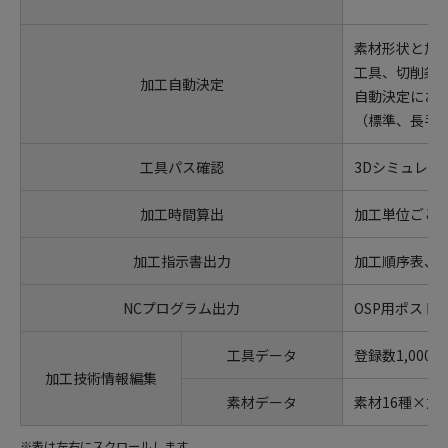
素材形状と加
工具、切削条
加工自動決定
自動決定にお
（標準、長手
工具パス確認
3Dシミュレ
加工時間算出
加工単位ごと
加工指示書出力
加工順序表、
NCプログラム出力
OSP用ポスト
工具データ
登録数1,000
加工技術情報編集
素材データ
素材16種×加
※表は左右にスクロールします