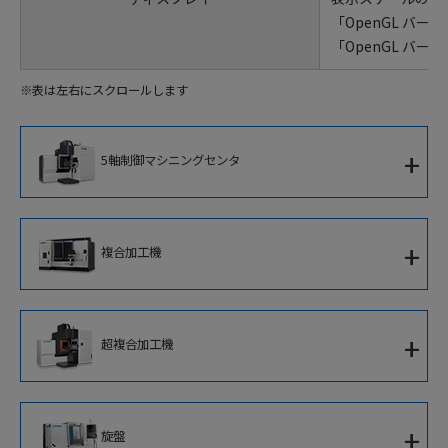
「OpenGL バ
「OpenGL バ
※表は左右にスクロールします
+
5軸制御マシニングセンタ
5軸制御立形マシニングセンタ
+
複合加工機
5軸制御横形マシニングセンタ
複合加工機
5軸制御大型マシニングセンタ
+
超複合加工機
5軸制御立形複合加工機
5軸制御高速ブレード加工専用機
超複合加工機
立形複合加工機
+
旋盤