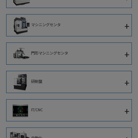
門形複合加工機
1サドルCNC旋盤
+
マシニングセンタ
対向主軸ターニングセンタ
立形マシニングセンタ
2サドルCNC旋盤
+
門形マシニングセンタ
横形マシニングセンタ
並行スピンドルCNC旋盤
5面加工門形マシニングセンタ
立形CNC旋盤
+
研削盤
門形マシニングセンタ
アルミホイール加工専用機
CNC円筒研削盤
+
IT/CNC
CNC内端面研削盤
新世代知能化CNC