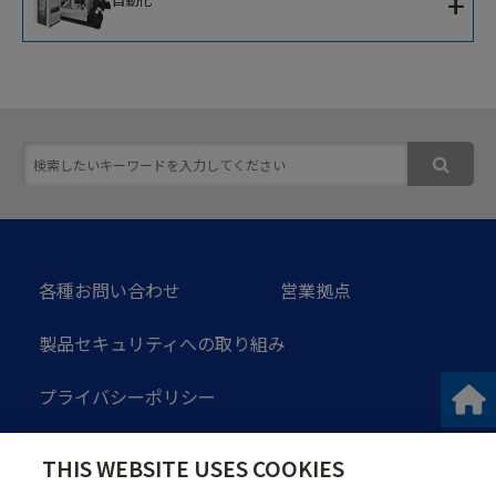
+
自動化
IoTソリューション
移動式協働ロボット
ソフトウェア
次世代ロボットシステム
スマート加工セルコントローラ
各種お問い合わせ
営業拠点
製品セキュリティへの取り組み
プライバシーポリシー
ソーシャルメディアガイドライン
THIS WEBSITE USES COOKIES