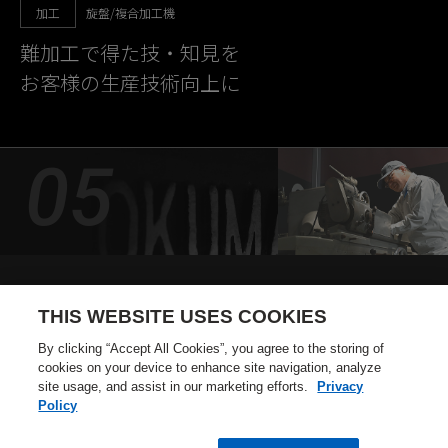
加工
旋盤/複合加工機
難加工で得た技・知見を
お客様の生産技術向上に
組立
研削盤
THIS WEBSITE USES COOKIES
研削盤が象徴する
By clicking “Accept All Cookies”, you agree to the storing of
cookies on your device to enhance site navigation, analyze
オークマのオンリーワン技術
site usage, and assist in our marketing efforts.
Privacy
Policy