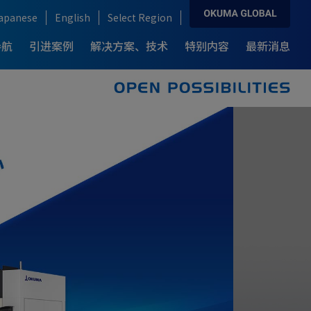
apanese
English
Select Region
导航
引进案例
解决方案、技术
特别内容
最新消息
解决方案、技术
产品导航
引进案例
各行业解决方案
复合加工中心
新一代 复合加工中心
例-
为何选择OKUMA龙门加工中心
F
What’s MCR?
汽车行业
ARMROID
龙门式加工中心
例-
半导体制造业
IT / CNC
风力发电制造业
飞机制造业
医疗器械行业