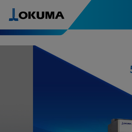
产品导航
引进案例
解决方案、技术
特别内容
最新消息
5轴，复合加工中心优点解析
人力与环境支援
精度稳定支援
产品导航
引进案例
最新消息
5轴数控
-最新引进案例
畅销机型
5轴控制，复合加工中心
备受青
全方位解析
Green-Smart Machine
Thermo-Friendly 
数控车床
-最新引进案例
Collision Avoidance System
5-Axis Auto Tunin
综合制造服务型企业的原点
支撑高精
机电一体的大隈
OKUM
免清洗水箱
SERVO NAVI
磨床
Machining Navi