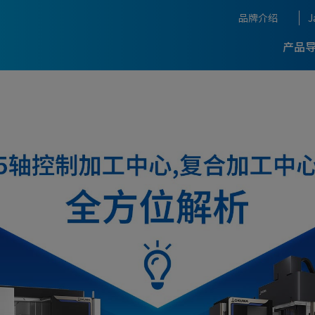
品牌介绍
J
产品
OKUMA背后的名匠团队
生产率优化支援
自动化，IoT
加工中心
5轴数控加工中心
复合加工中心
展会与活动
-
-最新引进案
的开发故事
THE CRAFTSMANSHIP O
睐并不断进化的畅销品牌
OKUMA
Concept
加工技术
Dream Site
龙门式加工中心
加工中心
-
-最新引进案
g System
测量，补偿
Connect Plan
度与高生产率的技术
OKUMA获奖一览
CLOSE
A的智能化技术
获奖一览
程序, 软件
自动化
CLOSE