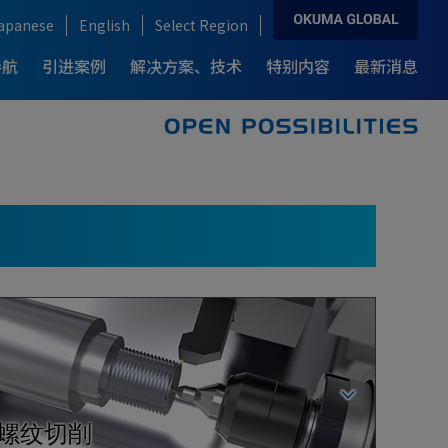
apanese
English
Select Region
导航
引进案例
解决方案、技术
特别内容
最新消息
解决方案、技术
产品导航
引进案例
各行业解决方案
复合加工中心
新一代 复合加工中心
例-
为何选择OKUMA龙门加工中心
F
What’s MCR?
汽车行业
ARMROID
龙门式加工中心
例-
半导体制造业
IT / CNC
风力发电制造业
飞机制造业
螺纹切削
医疗器械行业