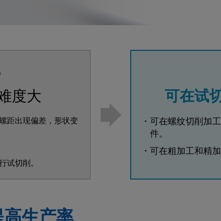
题
难度大
可在试
螺距出现偏差，形状变
・可在螺纹切削加工
件。
・可在粗加工和精加
行试切削。
提高生产率