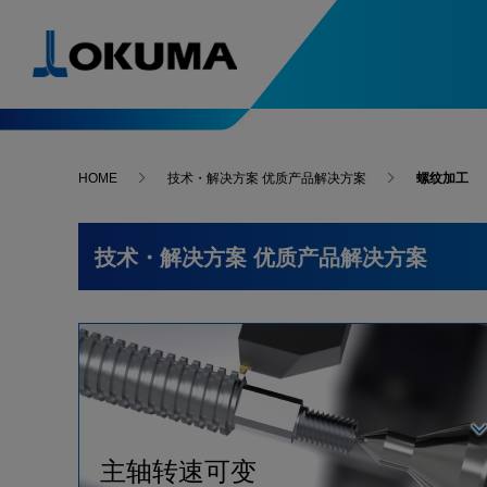
产品导航
引进案例
解决方案、技术
特别内容
最新消息
HOME
技术・解决方案 优质产品解决方案
螺纹加工
5轴，复合加工中心优点解析
人力与环境支援
精度稳定支援
产品导航
引进案例
最新消息
5轴数控
-最新引进案例
畅销机型
5轴控制，复合加工中心
技术・解决方案
优质产品解决方案
备受青
全方位解析
Green-Smart Machine
Thermo-Friendly 
数控车床
-最新引进案例
Collision Avoidance System
5-Axis Auto Tunin
综合制造服务型企业的原点
支撑高精
机电一体的大隈
OKUM
免清洗水箱
SERVO NAVI
磨床
Machining Navi
主轴转速可变