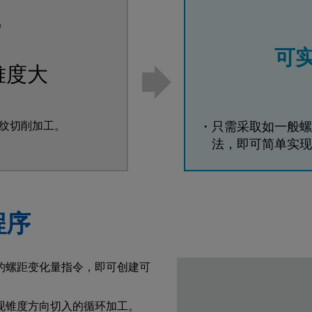
题
可
难度大
纹切削加工。
・只需采取如一般螺
法，即可简单实现
程序
的螺距变化量指令，即可创建可
现锥度方向切入的循环加工。