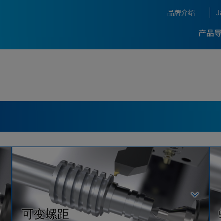
品牌介绍
J
产品
OKUMA背后的名匠团队
生产率优化支援
自动化，IoT
加工中心
5轴数控加工中心
复合加工中心
展会与活动
-
-最新引进案
的开发故事
THE CRAFTSMANSHIP O
睐并不断进化的畅销品牌
OKUMA
Concept
加工技术
Dream Site
龙门式加工中心
加工中心
-
-最新引进案
g System
测量，补偿
Connect Plan
度与高生产率的技术
OKUMA获奖一览
CLOSE
A的智能化技术
获奖一览
程序, 软件
自动化
CLOSE
可变螺距