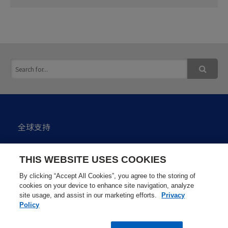
全球支持
私隐政策
THIS WEBSITE USES COOKIES
网站使用注意点
By clicking “Accept All Cookies”, you agree to the storing of
cookies on your device to enhance site navigation, analyze
site usage, and assist in our marketing efforts.
Privacy
网站地图
Policy