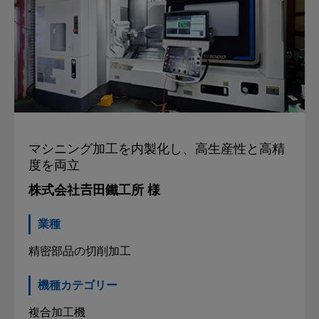
マシニング加工を内製化し、
高生産性と高精
度を両立
株式会社𠮷田鐵工所 様
業種
精密部品の切削加工
機種カテゴリー
複合加工機