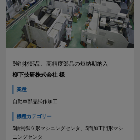
難削材部品、
高精度部品の短納期納入
柳下技研株式会社 様
業種
自動車部品試作加工
機種カテゴリー
5軸制御立形マシニングセンタ、5面加工門形マシ
ニングセンタ