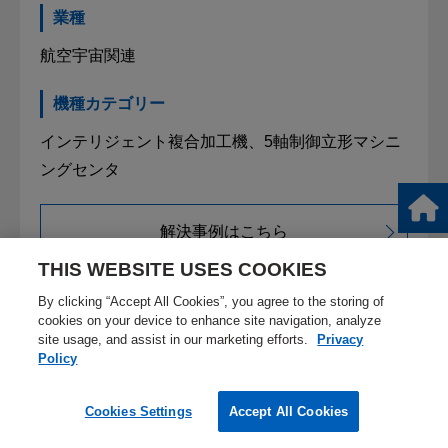
業種
航空宇宙関連
機種カテゴリー
インテリジェント複合加工機、5軸制御立形マシニ
ングセンタ
解決事例はこちら
THIS WEBSITE USES COOKIES
By clicking “Accept All Cookies”, you agree to the storing of
cookies on your device to enhance site navigation, analyze
site usage, and assist in our marketing efforts.
Privacy
Policy
Cookies Settings
Accept All Cookies