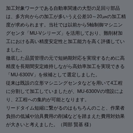
加工対象ワークである自動車関連の大型の足回り部品
は、多方向からの加工が多いうえ公差10～20㎛の加工精
度が求められます。当社では以前から5軸制御マシニン
グセンタ「MU-Vシリーズ」を活用しており、難削材加
工における高い精度安定性と加工能力を高く評価してい
ました。
徹底した品質管理の元で短納期対応を実現するために高
精度を長期間安定維持しながら高効率加工を実現できる
「MU-6300V」を候補として選定しました。
従来は既設の立形マシニングセンタなどを用いて4工程
に分割して加工していましたが、MU-6300Vの増設によ
り、2工程への集約が可能となります。
リードタイム短縮に繋がるのはもちろんのこと、作業者
負担の低減や治具費用の削減などを踏まえた費用対効果
が大きいと考えました。（岡部 賢基 様）