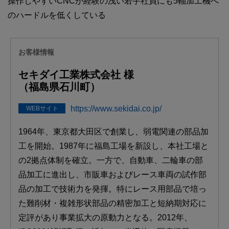
操作しやすいCNCが経験の浅い若手社員にも5軸加工機へ
のハードルを低くしている
お客様情報
セキダイ工業株式会社 様
（福島県石川町）
https://www.sekidai.co.jp/
WEBサイト
1964年、東京都大田区で創業し、弱電関連の部品加
工を開始。1987年に福島工場を新設し、本社工場と
の2拠点体制を確立。一方で、自動車、二輪車の部
品加工に進出し、市販車およびレース車両の試作部
品の加工で技術力を発揮。特にレース用部品で培っ
た難削材・複雑形状部品の精密加工と短納期対応に
定評があり事業拡大の原動力となる。2012年、