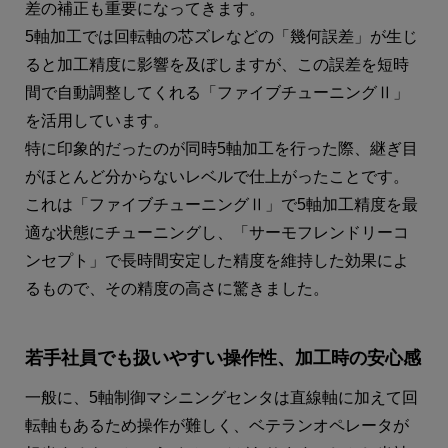
差の補正も重要になってきます。
5軸加工では回転軸の芯ズレなどの「幾何誤差」が生じ
ると加工精度に影響を及ぼしますが、この誤差を短時
間で自動調整してくれる「ファイブチューニングⅡ」
を活用しています。
特に印象的だったのが同時5軸加工を行った際、継ぎ目
がほとんど分からないレベルで仕上がったことです。
これは「ファイブチューニングⅡ」で5軸加工精度を最
適な状態にチューニングし、「サーモフレンドリーコ
ンセプト」で長時間安定した精度を維持した効果によ
るもので、その精度の高さに驚きました。
若手社員でも扱いやすい操作性、加工時の安心感
一般に、5軸制御マシニングセンタは直線軸に加えて回
転軸もあるため操作が難しく、ベテランオペレータが