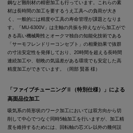
鋼など難削材の精密加工も行っています。これらの素
材は長時間の加工を要するうえ工具への負荷が大き
く、一般的には精度や工具の寿命管理が課題となりま
す。「MU-6300V」は主軸の共振を抑えながら加工がで
きる高い機械剛性とオークマ独自の知能化技術である
「サーモフレンドリーコンセプト」の相乗効果で抜群
の寸法安定性を発揮しており、20時間を超える長時間
連続加工や、朝晩の気温差がある環境でも安定した高
精度加工ができています。（岡部 賢基 様）
「ファイブチューニングⅡ（特別仕様）」による
高面品位加工
吸気系の筒形状のワーク加工においては双方向から切
削して中心でつなぐ同時5軸加工を行いますが、加工精
度を維持するためには、回転軸の芯ズレ以外の幾何誤