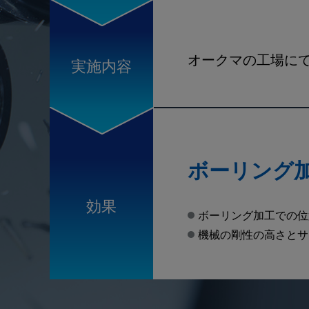
オークマの工場にて
実施
内容
ボーリング
効果
ボーリング加工での位
機械の剛性の高さとサ