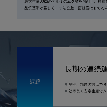
最大重量30kgのアルミのムク材を切削し、数
品質基準が厳しく、寸法公差・面粗度はもちろ
長期の連続
課題
剛性、精度の観点で各
効率良く安定生産でき