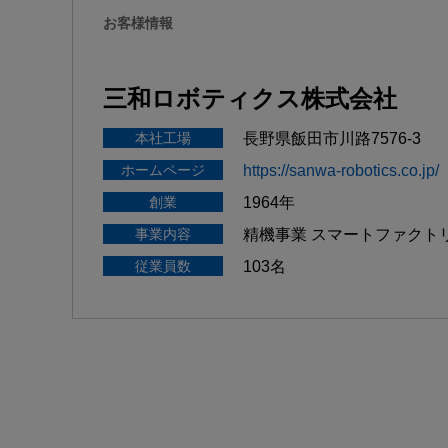
お客様情報
三和ロボティクス株式会社
本社工場
長野県飯田市川路7576-3
ホームページ
https://sanwa-robotics.co.jp/
創業
1964年
事業内容
精機事業 スマートファクト
従業員数
103名