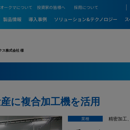
オークマについて
投資家の皆様へ
採用について
製品情報
導入事例
ソリューション&テクノロジー
ス
クス株式会社 様
ものづくりをご紹介
工機
5軸制御マシニングセンタ
展示会情報
超複合加工機
-
-最新導入事
5軸・複合加工機のメリットを解
るものづくり
生産性向上支援
アフターサポート
アクセス
5軸・複合加工機まるわか
働き方
ングセンタ
門形マシニングセンタ
加工技術
NCスクール
門形マシニングセンタ
D
-
-最新導入事
本社・生産拠点
の門形マシニングセンタが
総合ものづくりサービス企業の原
量産に複合加工機を活用
計測・補正
Web NCスクール
理由
CLOSE
機電一体のオークマ
IT / CNC
 MCR?
国内営業拠点
プログラム・ソフト
訪問サポート
C
業種
精密加工
CLOSE
国内サービス拠点
5軸・複合訪問スクール