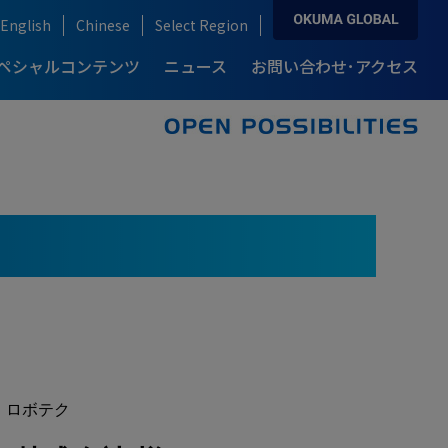
English
Chinese
Select Region
ペシャルコンテンツ
ニュース
お問い合わせ･アクセス
ソリューション&テクノロジー トップ
お問い合わせ･アクセス トップ
製品情報 トップ
導入事例 トップ
複合加工機
カタログダウンロード
例-
説
ロングセラーモデルの開発秘話
自動化・IoT
産業別ソリューション
り
ブランドストーリー
ream Site
ARMROID
自動車産業
例-
点
高精度・高生産性を支える技術
自動化ソリューション
半導体産業
オークマの知能化技術
onnect Plan
風力発電産業
、ロボテク
航空機産業