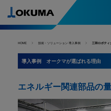
製品情報
導入事例
ソリューション&テクノロジー
スペシャルコンテンツ
ニュース
お問い合わせ･アクセス
HOME
技術・ソリューション 導入事例
三和ロボティ
自動化システム入門
次世代の
導入事例一覧
5軸制御マシニングセンタ
ニュースリリース
複合加
-最新導入事例
導入事例
オークマが選ばれる理由
はじめてでもわかる
進化す
人・環境支援
精度安定支援
お問い合わせ
自動化システム
変わる
Green-Smart Machine
旋盤
サーモフレンドリー
マシニ
-最新導入事例
故障・修理
コンセプト
オークマ
オークマを支える名工たちをご紹介
エネルギー関連部品の
アンチクラッシュ
選ばれる
マイスターの技と魂
システム
ファイブチューニングⅡ
研削盤
自動化
What’s
部品のご注文
スラッジレスタンク
サーボナビ
カタログ請求
オークマが獲得した数々の賞をご紹介