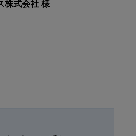
ス株式会社 様
医療機器産業
建設機械産業
金型産業