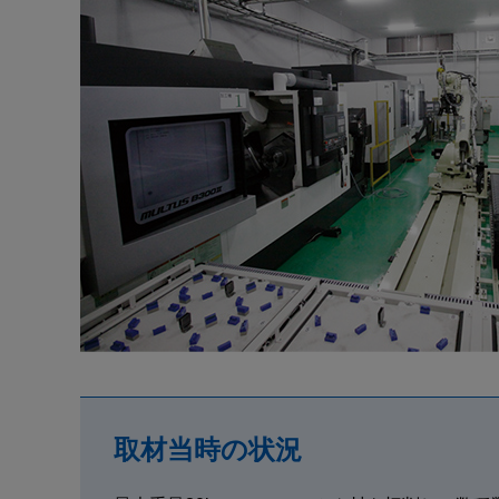
加工ナビ
受賞一覧
操作・プログラム
採用
IR・株式
製品セキュリティ
その他
取材当時の状況