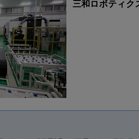
三和ロボティク
操作説明動画一覧
海外拠点
CLOSE
Okumamerit.com
CLOSE
CLOSE
CLOSE