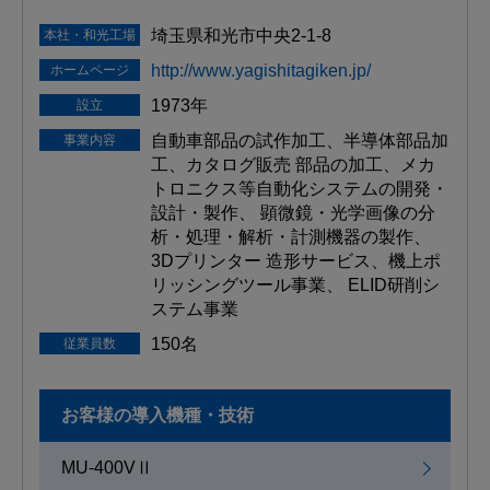
埼玉県和光市中央2-1-8
本社・和光工場
http://www.yagishitagiken.jp/
ホームページ
1973年
設立
自動車部品の試作加工、半導体部品加
事業内容
工、カタログ販売 部品の加工、メカ
トロニクス等自動化システムの開発・
設計・製作、 顕微鏡・光学画像の分
析・処理・解析・計測機器の製作、
3Dプリンター 造形サービス、機上ポ
リッシングツール事業、 ELID研削シ
ステム事業
150名
従業員数
お客様の導入機種・技術
MU-400VⅡ