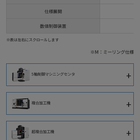
仕様展開
数値制御装置
※表は左右にスクロールします
※M：ミーリング仕様
+
5軸制御マシニングセンタ
5軸制御立形マシニングセンタ
+
複合加工機
5軸制御横形マシニングセンタ
複合加工機
5軸制御大型マシニングセンタ
+
超複合加工機
5軸制御立形複合加工機
5軸制御高速ブレード加工専用機