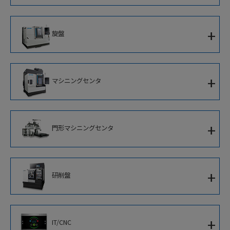
超複合加工機
立形複合加工機
+
旋盤
門形複合加工機
1サドルCNC旋盤
+
マシニングセンタ
対向主軸ターニングセンタ
立形マシニングセンタ
2サドルCNC旋盤
+
門形マシニングセンタ
横形マシニングセンタ
並行スピンドルCNC旋盤
5面加工門形マシニングセンタ
立形CNC旋盤
+
研削盤
門形マシニングセンタ
アルミホイール加工専用機
CNC円筒研削盤
+
IT/CNC