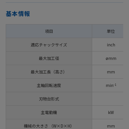
基本情報
項目
単位
適応チャックサイズ
inch
最大加工径
ømm
最大加工長（高さ）
mm
-1
主軸回転速度
min
刃物台形式
主電動機
kW
機械の大きさ （W×D×H）
mm