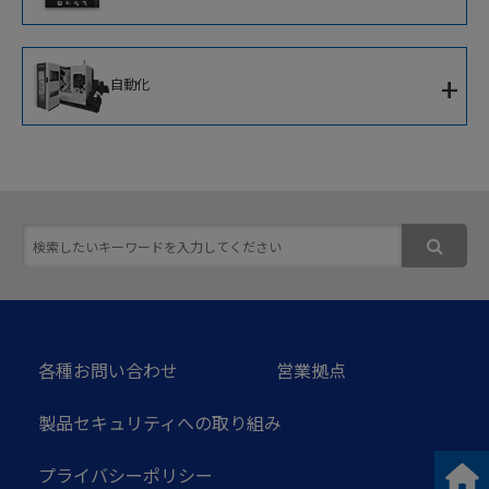
CNC内端面研削盤
新世代知能化CNC
+
自動化
IoTソリューション
移動式協働ロボット
ソフトウェア
次世代ロボットシステム
スマート加工セルコントローラ
各種お問い合わせ
営業拠点
製品セキュリティへの取り組み
プライバシーポリシー