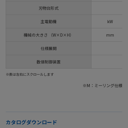
刃物台形式
主電動機
kW
機械の大きさ （W×D×H）
mm
仕様展開
数値制御装置
※表は左右にスクロールします
※M：ミーリング仕様
カタログダウンロード