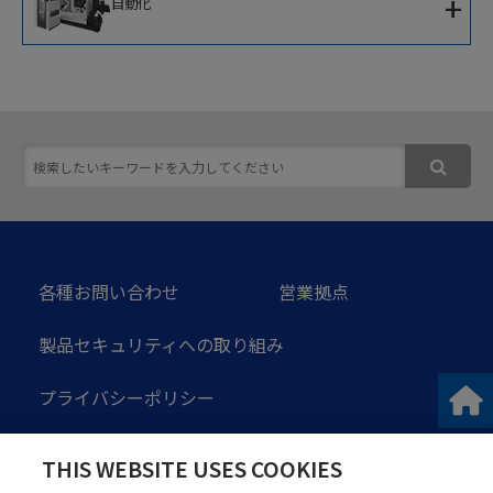
+
自動化
IoTソリューション
移動式協働ロボット
ソフトウェア
次世代ロボットシステム
スマート加工セルコントローラ
各種お問い合わせ
営業拠点
製品セキュリティへの取り組み
プライバシーポリシー
ソーシャルメディアガイドライン
THIS WEBSITE USES COOKIES