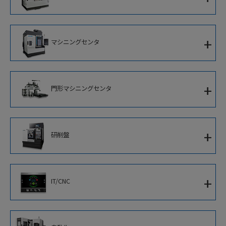
門形複合加工機
1サドルCNC旋盤
+
マシニングセンタ
対向主軸ターニングセンタ
立形マシニングセンタ
2サドルCNC旋盤
+
門形マシニングセンタ
横形マシニングセンタ
並行スピンドルCNC旋盤
5面加工門形マシニングセンタ
立形CNC旋盤
+
研削盤
門形マシニングセンタ
アルミホイール加工専用機
CNC円筒研削盤
+
IT/CNC
CNC内端面研削盤
新世代知能化CNC