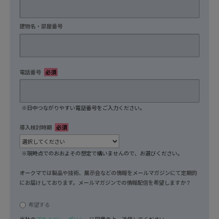
建物名・部屋番号
任意
電話番号
必須
※日中つながりやすい電話番号をご入力ください。
導入検討時期
必須
※現時点でのおおよその想定で構いませんので、お選びください。
オークマでは製品や技術、展示会などの情報をメールマガジンにて定期的
にお届けしております。メールマガジンでの情報配信を希望しますか？
任意
希望する
当社の
プライバシーポリシー
に同意の上、送信してください。