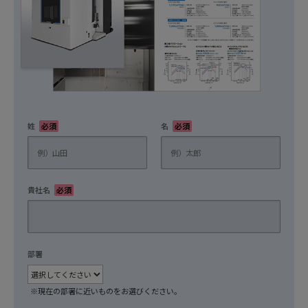
姓
必須
名
必須
貴社名
必須
部署
任意
※現在の部署に近いものをお選びください。