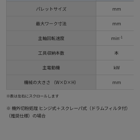
パレットサイズ
mm
最大ワーク寸法
mm
-1
主軸回転速度
min
工具収納本数
本
主電動機
kW
機械の大きさ （W×D×H）
mm
※表は左右にスクロールします
※ 機外切粉処理 ヒンジ式＋スクレーパ式（ドラムフィルタ付）
（推奨仕様）の場合