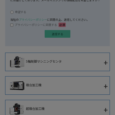
にお届けしております。メールマガジンでの情報配信を希望しますか？
任意
希望する
当社の
プライバシーポリシー
に同意の上、送信してください。
プライバシーポリシーに同意する
必須
+
5軸制御マシニングセンタ
5軸制御立形マシニングセンタ
+
複合加工機
5軸制御横形マシニングセンタ
複合加工機
5軸制御大型マシニングセンタ
+
超複合加工機
5軸制御立形複合加工機
5軸制御高速ブレード加工専用機