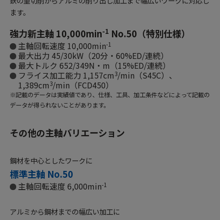
鉄の重切削からアルミの削り出し加工まで幅広いワークに対応し
ます。
-1
強力新主軸 10,000min
No.50（特別仕様）
主軸回転速度 10,000min
-1
最大出力 45/30kW（20分・60%ED/連続）
最大トルク 652/349N・m（15%ED/連続）
フライス加工能力 1,157cm
/min（S45C）、
3
1,389cm
/min（FCD450）
3
※記載のデータは実績値であり、仕様、工具、加工条件などによって記載の
データが得られないことがあります。
その他の主軸バリエーション
鋼材を中心としたワークに
標準主軸 No.50
主軸回転速度 6,000min
-1
アルミから鋼材までの幅広い加工に