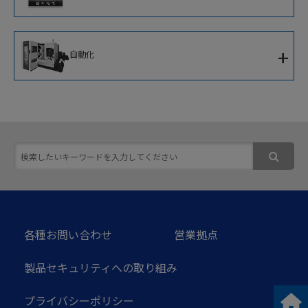
CNC内端面研削盤
新世代知能化CNC
+
自動化
IoTソリューション
移動式協働ロボット
ソフトウェア
次世代ロボットシステム
スマート加工セルコントローラ
各種お問い合わせ
営業拠点
製品セキュリティへの取り組み
プライバシーポリシー