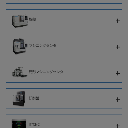
超複合加工機
立形複合加工機
+
旋盤
門形複合加工機
1サドルCNC旋盤
+
マシニングセンタ
対向主軸ターニングセンタ
立形マシニングセンタ
2サドルCNC旋盤
+
門形マシニングセンタ
横形マシニングセンタ
並行スピンドルCNC旋盤
5面加工門形マシニングセンタ
立形CNC旋盤
+
研削盤
門形マシニングセンタ
アルミホイール加工専用機
CNC円筒研削盤
+
IT/CNC