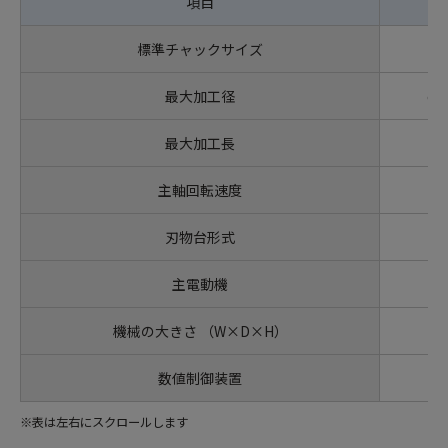
項目
単
標準チャックサイズ
in
最大加工径
ø
最大加工長
m
主軸回転速度
mi
刃物台形式
主電動機
k
機械の大きさ （W×D×H）
m
数値制御装置
※表は左右にスクロールします