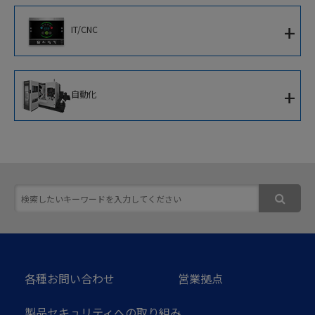
CNC円筒研削盤
+
IT/CNC
CNC内端面研削盤
新世代知能化CNC
+
自動化
IoTソリューション
移動式協働ロボット
ソフトウェア
次世代ロボットシステム
スマート加工セルコントローラ
各種お問い合わせ
営業拠点
製品セキュリティへの取り組み