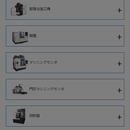
5軸制御大型マシニングセンタ
+
超複合加工機
5軸制御立形複合加工機
5軸制御高速ブレード加工専用機
超複合加工機
立形複合加工機
+
旋盤
門形複合加工機
1サドルCNC旋盤
+
マシニングセンタ
対向主軸ターニングセンタ
立形マシニングセンタ
2サドルCNC旋盤
+
門形マシニングセンタ
横形マシニングセンタ
並行スピンドルCNC旋盤
5面加工門形マシニングセンタ
立形CNC旋盤
+
研削盤
門形マシニングセンタ
アルミホイール加工専用機