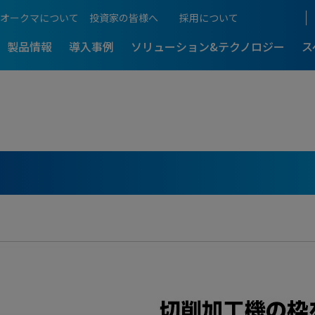
オークマについて
投資家の皆様へ
採用について
製品情報
導入事例
ソリューション&テクノロジー
ス
ものづくりをご紹介
生産性向上支援
アフターサポート
工機
5軸制御マシニングセンタ
展示会情報
アクセス
超複合加工機
-
-最新導入事
5軸・複合加工機のメリットを解
るものづくり
5軸・複合加工機まるわか
働き方
加工技術
NCスクール
D
本社・生産拠点
ングセンタ
門形マシニングセンタ
門形マシニングセンタ
-
-最新導入事
計測・補正
Web NCスクール
の門形マシニングセンタが
総合ものづくりサービス企業の原
理由
国内営業拠点
CLOSE
機電一体のオークマ
プログラム・ソフト
訪問サポート
IT / CNC
C
 MCR?
国内サービス拠点
5軸・複合訪問スクール
CLOSE
操作説明動画一覧
海外拠点