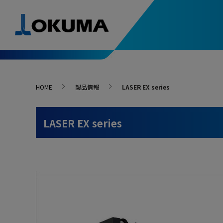
製品情報
導入事例
ソリューション&テクノロジー
スペシャルコンテンツ
ニュース
お問い合わせ･アクセス
HOME
製品情報
LASER EX series
自動化システム入門
次世代の
人・環境支援
精度安定支援
導入事例一覧
5軸制御マシニングセンタ
ニュースリリース
お問い合わせ
複合加
-最新導入事例
はじめてでもわかる
進化す
LASER EX series
自動化システム
変わる
Green-Smart Machine
サーモフレンドリー
故障・修理
旋盤
マシニ
コンセプト
-最新導入事例
アンチクラッシュ
オークマ
オークマを支える名工たちをご紹介
システム
ファイブチューニングⅡ
部品のご注文
選ばれる
マイスターの技と魂
研削盤
自動化
What’s
スラッジレスタンク
サーボナビ
カタログ請求
加工ナビ
オークマが獲得した数々の賞をご紹介
受賞一覧
操作・プログラム