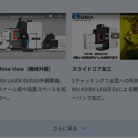
chine View（機械外観）
スライドコア加工
00V LASER EXの3D外観動画。
1チャッキングで金型への形
スケール感や設置スペースを知
MU-6300V LASER EXによ
方へ。
ーリング加工。