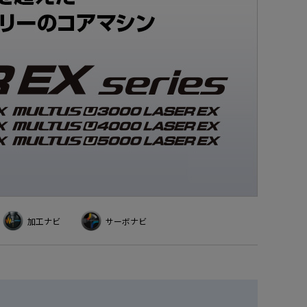
建設機械産業
金型産業
加工ナビ
サーボナビ