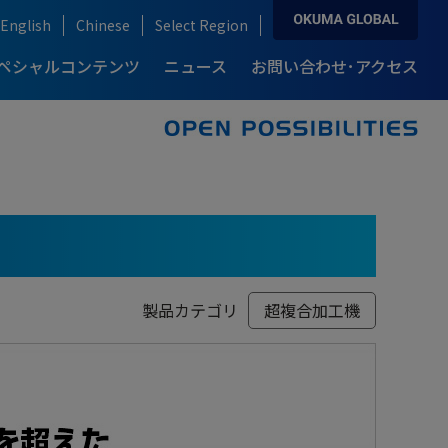
English
Chinese
Select Region
ペシャルコンテンツ
ニュース
お問い合わせ･アクセス
ソリューション&テクノロジー トップ
お問い合わせ･アクセス トップ
製品情報 トップ
導入事例 トップ
自動化・IoT
産業別ソリューション
複合加工機
カタログダウンロード
例-
説
ロングセラーモデルの開発秘話
り
ブランドストーリー
ream Site
自動車産業
ARMROID
例-
自動化ソリューション
半導体産業
製品カテゴリ
超複合加工機
点
高精度・高生産性を支える技術
オークマの知能化技術
onnect Plan
風力発電産業
航空機産業
医療機器産業