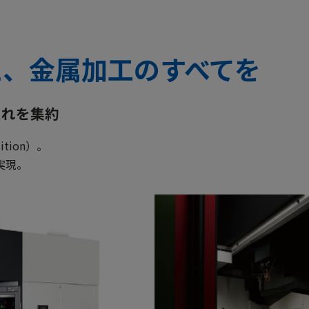
え、金属加工のすべてを
金型補修
精密レーザ焼入れ
入れを集約
たプレス金型の補修工程（積
熱処理工程までもを集約し、
入れ・仕上げ）の集約を実
ら製品までを一台で完結可能
ition）。
6300V LASER EXによる金型
MULTUS U3000 LASER E
実現。
レーザ焼入れ。