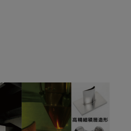
ロングシャフト加工
素材か
MULTUS U5000 LASER EXの焼入れを
。
含むロングシャフト加工。円筒面を
Xによる精密
焼きムラなく、ひずみの少ない部分
焼入れが可能。