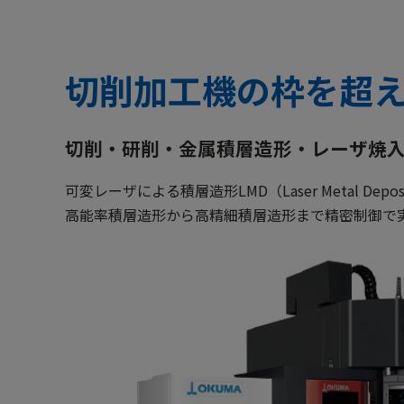
切削加工機の枠を超
ロールダイ加工
プレス
切削・研削・金属積層造形・レーザ焼
リング形状ワークの積層造形から内
摩耗し
径の高精度仕上げ加工まで。MU-
層・焼
可変レーザによる積層造形LMD（Laser Metal Depos
6300V LASER EXによるロールダイ加
現。MU-
高能率積層造形から高精細積層造形まで精密制御で
工。
補修。