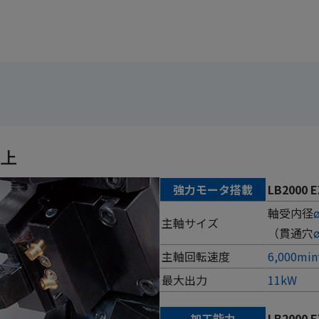
向上
強力モータ搭載
LB2000 
軸受内径
主軸サイズ
（貫通穴
主軸回転速度
6,000min
最大出力
11kW
加工能力
LB2000 