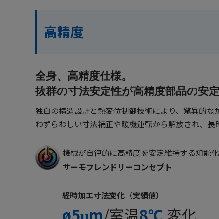
高精度
全身、高精度仕様。

抜群の寸法安定性が高精度部品の安
独自の構造設計と熱変位制御技術により、驚異的な
わずらわしい寸法補正や暖機運転から解放され、長
機械が自律的に高精度を安定維持する知能化
サーモフレンドリーコンセプト
経時加工寸法変化（実績値）
ø5μm
/室温
8℃
変化