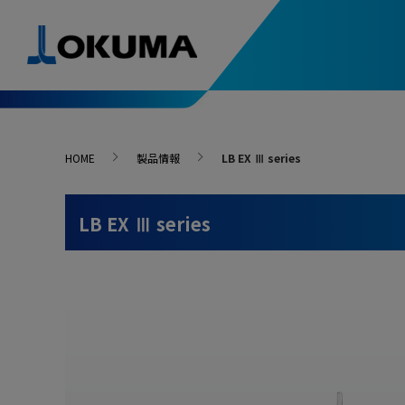
製品情報
導入事例
ソリューション&テクノロジー
スペシャルコンテンツ
ニュース
お問い合わせ･アクセス
HOME
製品情報
LB EX Ⅲ series
自動化システム入門
次世代の
人・環境支援
精度安定支援
導入事例一覧
5軸制御マシニングセンタ
ニュースリリース
お問い合わせ
複合加
-最新導入事例
はじめてでもわかる
進化す
LB EX Ⅲ series
自動化システム
変わる
Green-Smart Machine
サーモフレンドリー
故障・修理
旋盤
マシニ
コンセプト
-最新導入事例
アンチクラッシュ
オークマ
オークマを支える名工たちをご紹介
システム
ファイブチューニングⅡ
部品のご注文
選ばれる
マイスターの技と魂
研削盤
自動化
What’s
スラッジレスタンク
サーボナビ
カタログ請求
加工ナビ
オークマが獲得した数々の賞をご紹介
受賞一覧
操作・プログラム