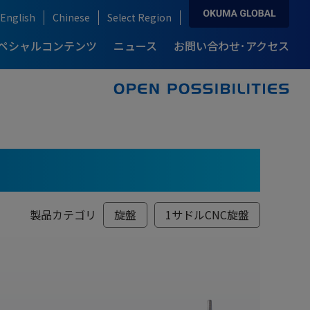
English
Chinese
Select Region
ペシャルコンテンツ
ニュース
お問い合わせ･アクセス
ソリューション&テクノロジー トップ
お問い合わせ･アクセス トップ
製品情報 トップ
導入事例 トップ
自動化・IoT
産業別ソリューション
複合加工機
カタログダウンロード
例-
説
ロングセラーモデルの開発秘話
り
ブランドストーリー
ream Site
自動車産業
ARMROID
例-
自動化ソリューション
半導体産業
製品カテゴリ
旋盤
1サドルCNC旋盤
点
高精度・高生産性を支える技術
オークマの知能化技術
onnect Plan
風力発電産業
航空機産業
医療機器産業