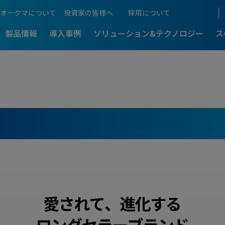
オークマについて
投資家の皆様へ
採用について
製品情報
導入事例
ソリューション&テクノロジー
ス
ものづくりをご紹介
生産性向上支援
アフターサポート
工機
5軸制御マシニングセンタ
展示会情報
アクセス
超複合加工機
-
-最新導入事
5軸・複合加工機のメリットを解
るものづくり
5軸・複合加工機まるわか
働き方
加工技術
NCスクール
D
本社・生産拠点
ングセンタ
門形マシニングセンタ
門形マシニングセンタ
-
-最新導入事
計測・補正
Web NCスクール
の門形マシニングセンタが
総合ものづくりサービス企業の原
理由
国内営業拠点
CLOSE
機電一体のオークマ
プログラム・ソフト
訪問サポート
IT / CNC
C
 MCR?
国内サービス拠点
5軸・複合訪問スクール
CLOSE
操作説明動画一覧
海外拠点