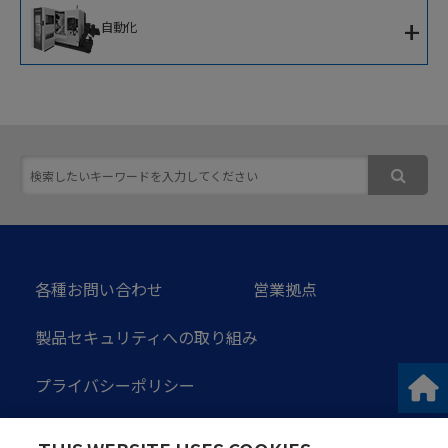
+
自動化
IoTソリューション
移動式協働ロボット
ソフトウェア
次世代ロボットシステム
スマート加工セルコントローラ
各種お問い合わせ
営業拠点
製品セキュリティへの取り組み
プライバシーポリシー
ソーシャルメディアガイドライン