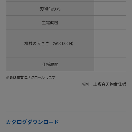
刃物台形式
主電動機
機械の大きさ （W×D×H）
仕様展開
※表は左右にスクロールします
※M：上複合刃物台仕様
カタログダウンロード