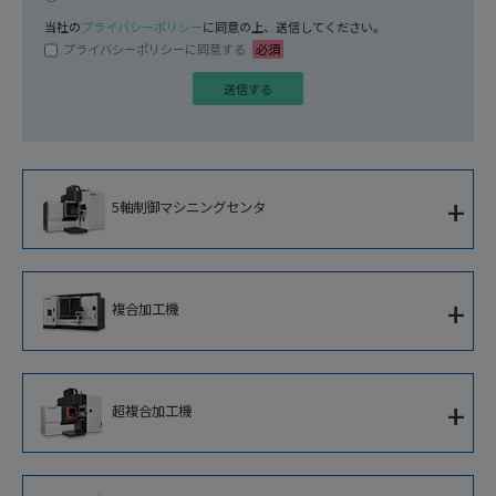
当社の
プライバシーポリシー
に同意の上、送信してください。
プライバシーポリシーに同意する
必須
+
5軸制御マシニングセンタ
5軸制御立形マシニングセンタ
+
複合加工機
5軸制御横形マシニングセンタ
複合加工機
5軸制御大型マシニングセンタ
+
超複合加工機
5軸制御立形複合加工機
5軸制御高速ブレード加工専用機
超複合加工機
立形複合加工機