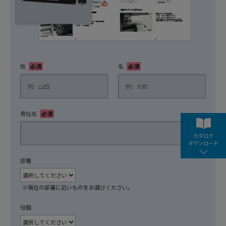
姓
必須
名
必須
貴社名
必須
カタログ
ダウンロード
部署
任意
※現在の部署に近いものをお選びください。
役職
任意