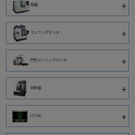
+
旋盤
門形複合加工機
1サドルCNC旋盤
+
マシニングセンタ
対向主軸ターニングセンタ
立形マシニングセンタ
2サドルCNC旋盤
+
門形マシニングセンタ
横形マシニングセンタ
並行スピンドルCNC旋盤
5面加工門形マシニングセンタ
立形CNC旋盤
+
研削盤
門形マシニングセンタ
アルミホイール加工専用機
CNC円筒研削盤
+
IT/CNC
CNC内端面研削盤
新世代知能化CNC