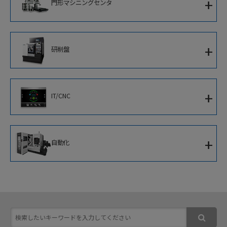
+
門形マシニングセンタ
横形マシニングセンタ
並行スピンドルCNC旋盤
5面加工門形マシニングセンタ
立形CNC旋盤
+
研削盤
門形マシニングセンタ
アルミホイール加工専用機
CNC円筒研削盤
+
IT/CNC
CNC内端面研削盤
新世代知能化CNC
+
自動化
IoTソリューション
移動式協働ロボット
ソフトウェア
次世代ロボットシステム
スマート加工セルコントローラ