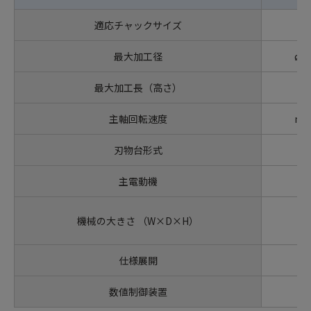
適応チャックサイズ
in
最大加工径
ø
最大加工長（高さ）
m
主軸回転速度
mi
刃物台形式
主電動機
kW
機械の大きさ （W×D×H）
m
仕様展開
数値制御装置