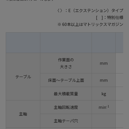
〈 〉：E（エクステンション）タイプ
[ ]：特別仕様
※ 60本以上はマトリックスマガジン
作業面の
mm
大きさ
テーブル
床面～テーブル上面
mm
最大積載質量
kg
-1
主軸回転速度
min
主軸
主軸テーパ穴