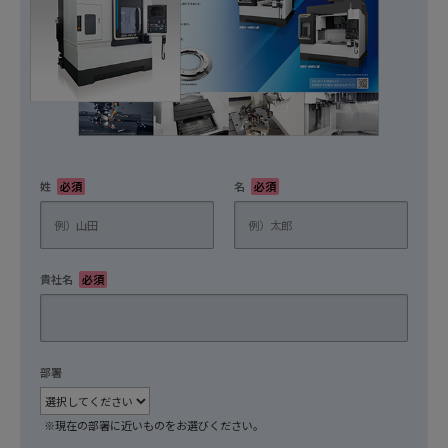
姓
必須
名
必須
貴社名
必須
部署
任意
※現在の部署に近いものをお選びください。