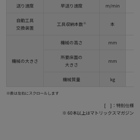
送り速度
早送り速度
m/min
自動工具
※
工具収納本数
本
交換装置
機械の高さ
mm
所要床面の
機械の大きさ
mm
大きさ
機械質量
kg
※表は左右にスクロールします
[ ]：特別仕様
※ 60本以上はマトリックスマガジン