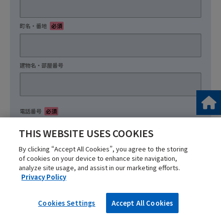
町名・番地
必須
建物名・部屋番号
任意
電話番号
必須
THIS WEBSITE USES COOKIES
※日中つながりやすい電話番号をご入力ください。
By clicking “Accept All Cookies”, you agree to the storing
of cookies on your device to enhance site navigation,
導入検討時期
必須
analyze site usage, and assist in our marketing efforts.
Privacy Policy
※現時点でのおおよその想定で構いませんので、お選びください。
Cookies Settings
Accept All Cookies
オークマでは製品や技術、展示会などの情報をメールマガジンにて定期的