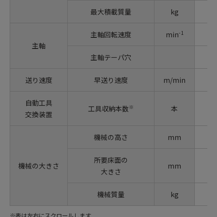
最大積載質量
kg
-1
主軸回転速度
min
主軸
主軸テーパ穴
送り速度
早送り速度
m/min
自動工具
※
工具収納本数
本
交換装置
機械の高さ
mm
所要床面の
機械の大きさ
mm
大きさ
機械質量
kg
※表は左右にスクロールします