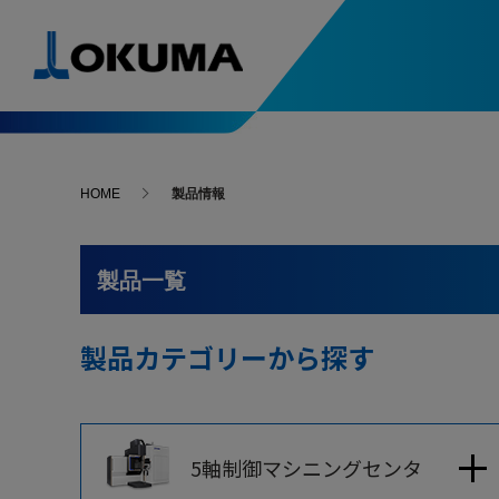
製品情報
導入事例
ソリューション&テクノロジー
スペシャルコンテンツ
ニュース
お問い合わせ･アクセス
HOME
製品情報
自動化システム入門
次世代の
人・環境支援
精度安定支援
導入事例一覧
5軸制御マシニングセンタ
ニュースリリース
お問い合わせ
複合加
-最新導入事例
はじめてでもわかる
進化す
製品一覧
自動化システム
変わる
Green-Smart Machine
サーモフレンドリー
故障・修理
旋盤
マシニ
コンセプト
-最新導入事例
アンチクラッシュ
オークマ
製品カテゴリーから探す
オークマを支える名工たちをご紹介
システム
ファイブチューニングⅡ
部品のご注文
選ばれる
マイスターの技と魂
研削盤
自動化
What’s
スラッジレスタンク
サーボナビ
カタログ請求
加工ナビ
オークマが獲得した数々の賞をご紹介
5軸制御マシニングセンタ
受賞一覧
操作・プログラム