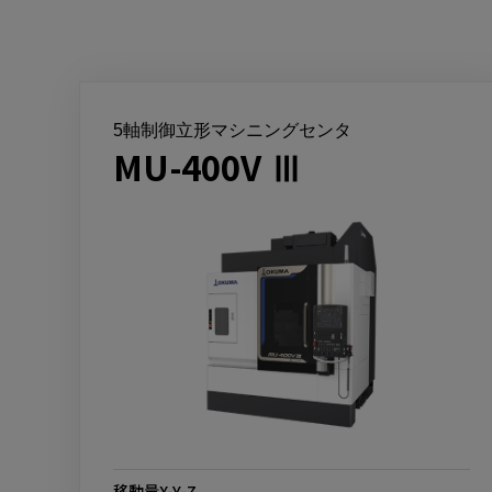
5軸制御立形マシニングセンタ
MU-400V Ⅲ
移動量X-Y-Z