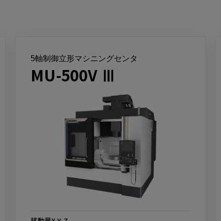
5軸制御立形マシニングセンタ
MU-500V Ⅲ
移動量X-Y-Z