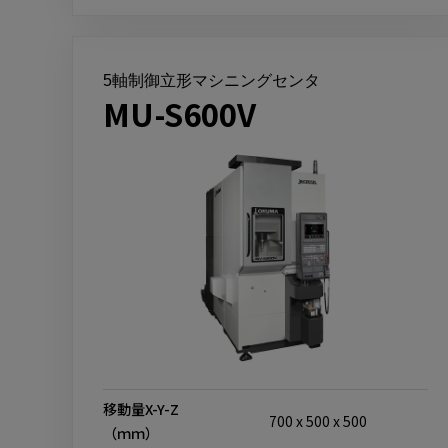
5軸制御立形マシニングセンタ
MU-S600V
移動量X-Y-Z
700 x 500 x 500
（ｍｍ）