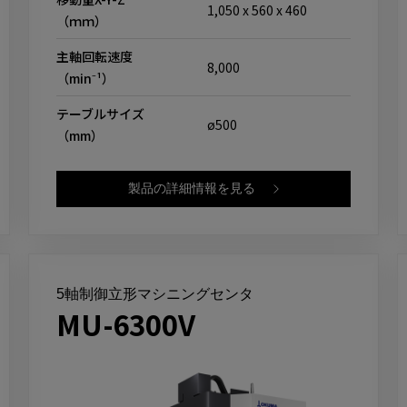
1,050 x 560 x 460
（ｍｍ）
主軸回転速度
8,000
（min⁻¹）
テーブルサイズ
ø500
（mm）
製品の詳細情報を見る
5軸制御立形マシニングセンタ
MU-6300V