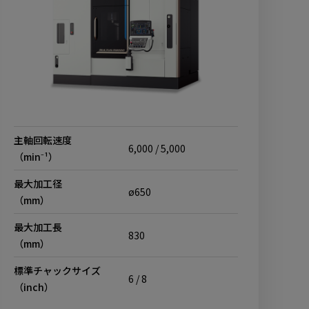
主軸回転速度
6,000 / 5,000
（min⁻¹）
最大加工径
ø650
（mm）
最大加工長
830
（mm）
標準チャックサイズ
6 / 8
（inch）