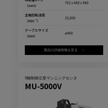
762 x 460 x 460
（ｍｍ）
主軸回転速度
15,000
（min⁻¹）
テーブルサイズ
ø400
（mm）
製品の詳細情報を見る
5軸制御立形マシニングセンタ
MU-5000V