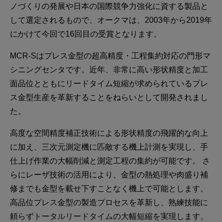
ノづくりの発展や日本の国際競争力強化に資する製品と
して選定されるもので、オークマは、2003年から2019年
にかけて今回で16回目の受賞となります。
MCR-Sはプレス金型の超高精度・工程集約対応の門形マ
シニングセンタです。近年、非常に高い形状精度と加工
面品位とともにリードタイム短縮が求められているプレ
ス金型生産を革新することをねらいとして開発されまし
た。
高度な空間精度補正技術による形状精度の飛躍的な向上
に加え、三次元測定機に匹敵する機上計測を実現し、手
仕上げ作業の大幅削減と測定工程の集約が可能です。 さ
らにレーザ技術の活用により、金型の熱処理や肉盛り補
修までも金型を載せ下すことなく機上で可能とします。
高品位プレス金型の製造プロセスを革新し、熟練技能に
頼らずトータルリードタイムの大幅短縮を実現します。