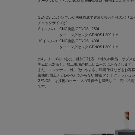
オークマの1サドルCNC旋盤 GENOS Lが日刊工業新聞社
GENOS Lはシンプルな機械構成で豊富な複合仕様のバリ
チャックサイズが
8インチの
CNC旋盤 GENOS L250H
ターニングセンタ GENOS L200H-M
10インチの
CNC旋盤 GENOS L400H
ターニングセンタ GENOS L300H-M
の4シリーズを中心に、軸加工対応・Y軸制御機能・サブス
テムにも対応し、加工現場の幅広いニーズにお応えします
また、メンテナンス性、使いやすさ、環境仕様などもお客様
索機能 加工ナビL-gやぶつからない機械 アンチクラッシ
GENOS L は技術のオークマの遺伝子を満載して、高い
です。