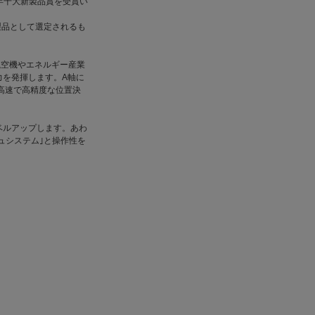
12年十大新製品賞を受賞い
製品として選定されるも
、航空機やエネルギー産業
力を発揮します。A軸に
高速で高精度な位置決
ベルアップします。あわ
ュシステム｣と操作性を