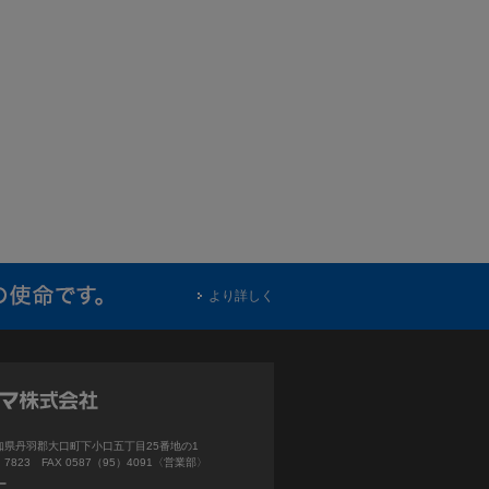
より詳しく
3 愛知県丹羽郡大口町下小口五丁目25番地の1
5）7823 FAX 0587（95）4091〈営業部〉
ー