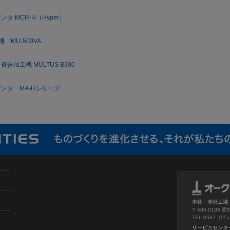
 MCR-H（Hyper）
MU-500VA
加工機 MULTUS B300
タ MA-Hシリーズ
本社・本社工場
〒480-019
TEL 0587（9
サービスセンタ