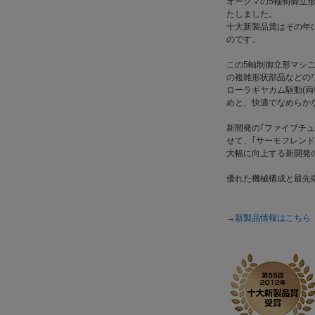
オークマの5軸制御立形マ
たしました。
十大新製品賞はその年
のです。
この5軸制御立形マシニ
の複雑形状部品などの
ローラギヤカム駆動(
めと、快適でなめらか
新開発の｢ファイブチ
せて、｢サーモフレン
大幅に向上する新開発の
優れた機械構成と最先
→
新製品情報はこちら