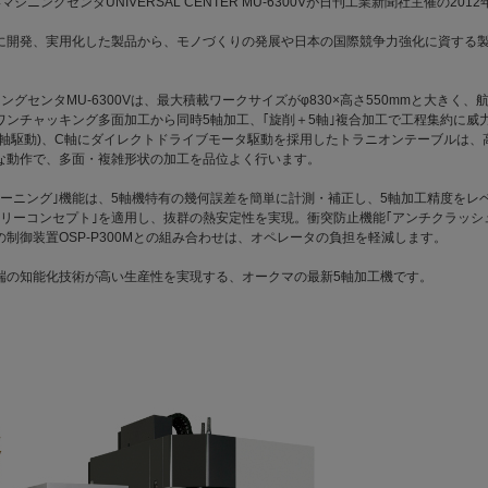
シニングセンタUNIVERSAL CENTER MU-6300Vが日刊工業新聞社主催の20
に開発、実用化した製品から、モノづくりの発展や日本の国際競争力強化に資する
ングセンタMU-6300Vは、最大積載ワークサイズがφ830×高さ550mmと大きく
ワンチャッキング多面加工から同時5軸加工、｢旋削＋5軸｣複合加工で工程集約に威
両軸駆動)、C軸にダイレクトドライブモータ駆動を採用したトラニオンテーブルは、
な動作で、多面・複雑形状の加工を品位よく行います。
ューニング｣機能は、5軸機特有の幾何誤差を簡単に計測・補正し、5軸加工精度をレ
ドリーコンセプト｣を適用し、抜群の熱安定性を実現。衝突防止機能｢アンチクラッシ
制御装置OSP-P300Mとの組み合わせは、オペレータの負担を軽減します。
端の知能化技術が高い生産性を実現する、オークマの最新5軸加工機です。