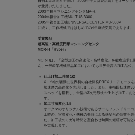
日刊工業新聞社主催の「2006年十大新製品賞」をオークマの門
が受賞いたしました。
2003年横形マシニングセンタMA-H、
2004年複合加工機MULTUS B300、
2005年複合加工機UNIVERSAL CENTER MU-500V
に続く、工作機械でははじめての4年連続受賞であります。
受賞製品
超高速・高精度門形マシニングセンタ
MCR-H「Hyper」
MCR-Hは、『金型加工の高速化・高精度化』を徹底追求
ん、一般産業機械部品加工においても世界最高の加工品位
仕上げ加工時間 1/2
X・Y軸の駆動に世界初の自社開発PREXリニアモータを採
加速度の高速化を実現しました。また、主軸回転速度30,0
スヘッドを搭載し、金型の3次元形状の仕上げ加工にお
す。
加工寸法変化 1/5
オークマのオリジナル技術であるサーモフレンドリーコ
工時の、室温変化・機械の発熱による熱変形の影響を最
た。加工後のミガキ時間と型合わせ時間の短縮が可能と
を実現します。