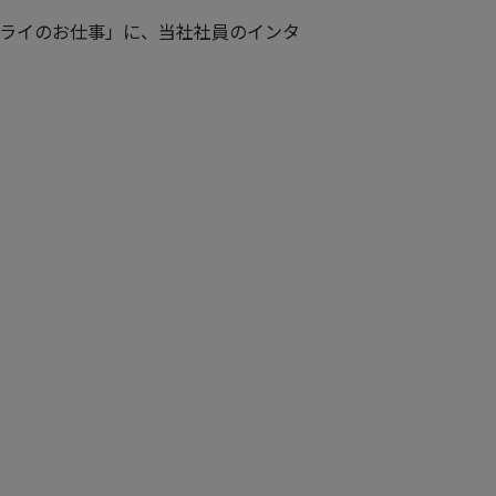
ミライのお仕事」に、当社社員のインタ
建設機械産業
金型産業