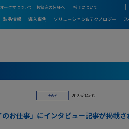
オークマについて
投資家の皆様へ
採用について
製品情報
導入事例
ソリューション&テクノロジー
ス
ものづくりをご紹介
生産性向上支援
アフターサポート
工機
5軸制御マシニングセンタ
展示会情報
アクセス
超複合加工機
-
-最新導入事
5軸・複合加工機のメリットを解
るものづくり
5軸・複合加工機まるわか
働き方
加工技術
NCスクール
D
本社・生産拠点
ングセンタ
門形マシニングセンタ
門形マシニングセンタ
-
-最新導入事
計測・補正
Web NCスクール
の門形マシニングセンタが
総合ものづくりサービス企業の原
理由
国内営業拠点
2025/04/02
CLOSE
その他
機電一体のオークマ
プログラム・ソフト
訪問サポート
IT / CNC
C
 MCR?
国内サービス拠点
5軸・複合訪問スクール
イのお仕事」にインタビュー記事が掲載さ
CLOSE
操作説明動画一覧
海外拠点