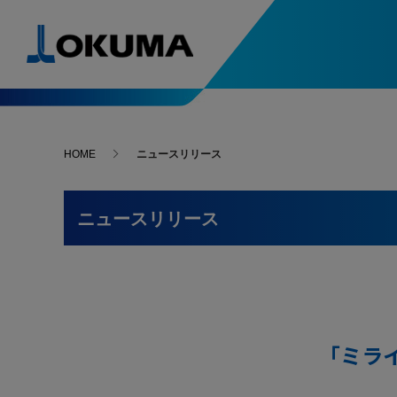
製品情報
導入事例
ソリューション&テクノロジー
スペシャルコンテンツ
ニュース
お問い合わせ･アクセス
HOME
ニュースリリース
自動化システム入門
次世代の
人・環境支援
精度安定支援
導入事例一覧
5軸制御マシニングセンタ
ニュースリリース
お問い合わせ
複合加
-最新導入事例
はじめてでもわかる
進化す
ニュースリリース
自動化システム
変わる
Green-Smart Machine
サーモフレンドリー
故障・修理
旋盤
マシニ
コンセプト
-最新導入事例
アンチクラッシュ
オークマ
オークマを支える名工たちをご紹介
システム
ファイブチューニングⅡ
部品のご注文
選ばれる
マイスターの技と魂
研削盤
自動化
What’s
スラッジレスタンク
サーボナビ
カタログ請求
「ミラ
加工ナビ
オークマが獲得した数々の賞をご紹介
受賞一覧
操作・プログラム