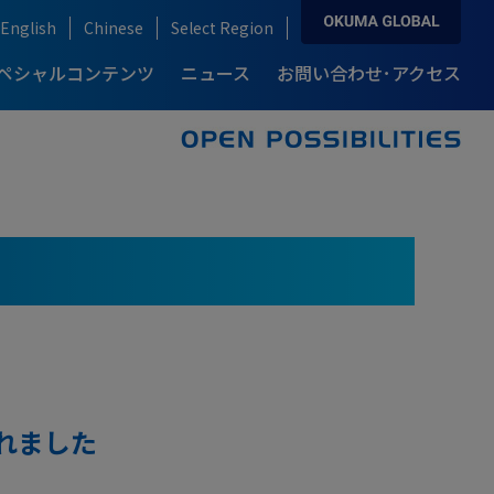
English
Chinese
Select Region
ペシャルコンテンツ
ニュース
お問い合わせ･アクセス
ソリューション&テクノロジー トップ
お問い合わせ･アクセス トップ
製品情報 トップ
導入事例 トップ
自動化・IoT
産業別ソリューション
複合加工機
カタログダウンロード
例-
説
ロングセラーモデルの開発秘話
り
ブランドストーリー
ream Site
自動車産業
ARMROID
例-
自動化ソリューション
半導体産業
点
高精度・高生産性を支える技術
オークマの知能化技術
onnect Plan
風力発電産業
航空機産業
れました
医療機器産業