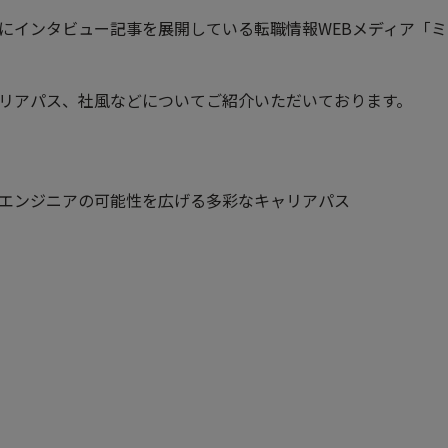
CLOSE
にインタビュー記事を展開している転職情報WEBメディア「
Okumamerit.com
リアパス、社風などについてご紹介いただいております。
CLOSE
CLOSE
エンジニアの可能性を広げる多彩なキャリアパス
CLOSE