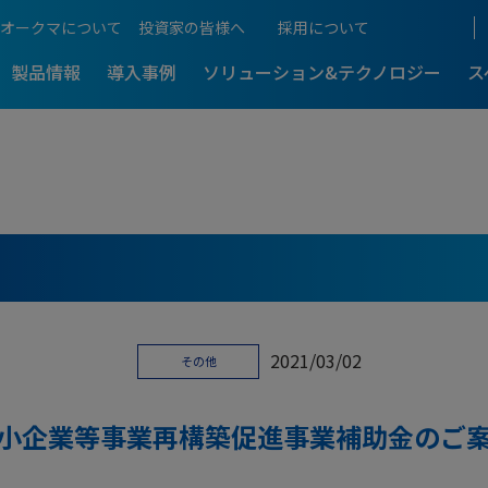
オークマについて
投資家の皆様へ
採用について
製品情報
導入事例
ソリューション&テクノロジー
ス
ものづくりをご紹介
生産性向上支援
アフターサポート
工機
5軸制御マシニングセンタ
展示会情報
アクセス
超複合加工機
-
-最新導入事
5軸・複合加工機のメリットを解
るものづくり
5軸・複合加工機まるわか
働き方
加工技術
NCスクール
D
本社・生産拠点
ングセンタ
門形マシニングセンタ
門形マシニングセンタ
-
-最新導入事
計測・補正
Web NCスクール
の門形マシニングセンタが
総合ものづくりサービス企業の原
理由
国内営業拠点
2021/03/02
CLOSE
その他
機電一体のオークマ
プログラム・ソフト
訪問サポート
IT / CNC
C
 MCR?
国内サービス拠点
5軸・複合訪問スクール
小企業等事業再構築促進事業補助金のご
CLOSE
操作説明動画一覧
海外拠点