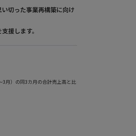
思い切った事業再構築に向け
建設機械産業
金型産業
を支援します。
1～3月）の同3カ月の合計売上高と比