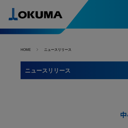
製品情報
導入事例
ソリューション&テクノロジー
スペシャルコンテンツ
ニュース
お問い合わせ･アクセス
HOME
ニュースリリース
自動化システム入門
次世代の
人・環境支援
精度安定支援
導入事例一覧
5軸制御マシニングセンタ
ニュースリリース
お問い合わせ
複合加
-最新導入事例
はじめてでもわかる
進化す
ニュースリリース
自動化システム
変わる
Green-Smart Machine
サーモフレンドリー
故障・修理
旋盤
マシニ
コンセプト
-最新導入事例
アンチクラッシュ
オークマ
オークマを支える名工たちをご紹介
システム
ファイブチューニングⅡ
部品のご注文
選ばれる
マイスターの技と魂
研削盤
自動化
What’s
スラッジレスタンク
サーボナビ
カタログ請求
中
加工ナビ
オークマが獲得した数々の賞をご紹介
受賞一覧
操作・プログラム