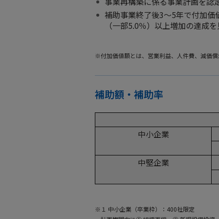
事業再構築に係る事業計画を認
補助事業終了後3～5年で付加価値
（一部5.0％）以上増加の達成
※付加価値額とは、営業利益、人件費、減価償
補助額・補助率
中小企業
中堅企業
※１ 中小企業（卒業枠）：400社限定