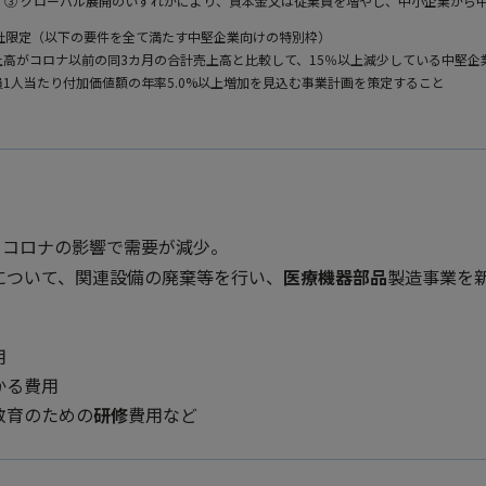
資、③ グローバル展開のいずれかにより、資本金又は従業員を増やし、中小企業から
0社限定（以下の要件を全て満たす中堅企業向けの特別枠）
上高がコロナ以前の同3カ月の合計売上高と比較して、15％以上減少している中堅企
員1人当たり付加価値額の年率5.0%以上増加を見込む事業計画を策定すること
、コロナの影響で需要が減少。
について、関連設備の廃棄等を行い、
医療機器部品
製造事業を
用
かる費用
教育のための
研修
費用など