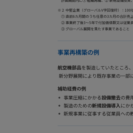
計画期間内に① 組織再編、② 新規設備投
※２ 中堅企業（グローバルV字回復枠）：10
① 直前6カ月間のうち任意の3カ月の合計売
② 事業終了後3～5年で付加価値額又は従業
③ グローバル展開を果たす事業であること
事業再構築の例
航空機部品
を製造していたところ
新分野展開により既存事業の一部
補助経費の例
事業圧縮にかかる
設備撤去
の費
製造のための
新規設備導入
にか
新規事業に従事する従業員への