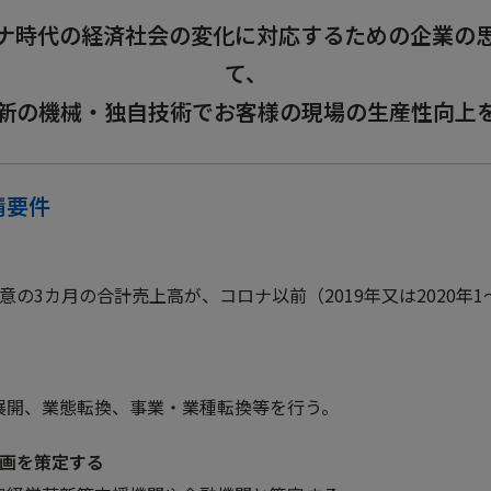
CLOSE
ナ時代の経済社会の変化に対応するための企業の
Okumamerit.com
て、
新の機械・独自技術でお客様の現場の生産性向上
CLOSE
CLOSE
請要件
の3カ月の合計売上高が、コロナ以前（2019年又は2020年
CLOSE
展開、業態転換、事業・業種転換等を行う。
計画を策定する