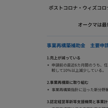
ポストコロナ・ウィズコロ
採用
IR・株式
オークマは最
製品セキュリティ
事業再構築補助金 主要申
その他
1.売上が減っている
申請前の直近6カ月間のうち、任意
較して10％以上減少している。
2.事業再構築に取り組む
事業再構築指針に沿った新分野
3.認定経営革新等支援機関と事業