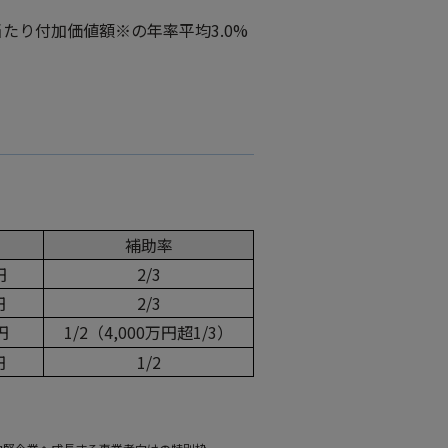
当たり付加価値額※の年率平均3.0%
補助率
円
2/3
円
2/3
円
1/2（4,000万円超1/3）
円
1/2