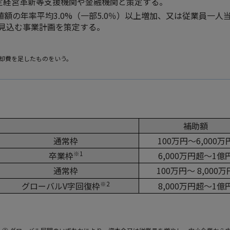
定経営革新等支援機関や金融機関と策定する。
額の年率平均3.0%（一部5.0％）以上増加、又は従業員一人
を見込む事業計画を策定する。
却費を足したものをいう。
補助額
通常枠
100万円～6,000万
卒業枠
6,000万円超～1億
※1
通常枠
100万円～ 8,000万
グローバルV字回復枠
8,000万円超～1億
※2