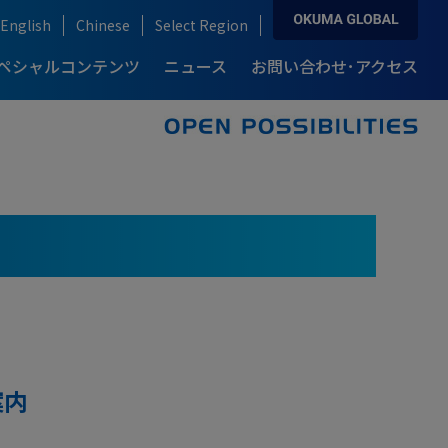
English
Chinese
Select Region
ペシャルコンテンツ
ニュース
お問い合わせ･アクセス
ソリューション&テクノロジー トップ
お問い合わせ･アクセス トップ
製品情報 トップ
導入事例 トップ
自動化・IoT
産業別ソリューション
複合加工機
カタログダウンロード
例-
説
ロングセラーモデルの開発秘話
り
ブランドストーリー
ream Site
自動車産業
ARMROID
例-
自動化ソリューション
半導体産業
点
高精度・高生産性を支える技術
オークマの知能化技術
onnect Plan
風力発電産業
航空機産業
案内
医療機器産業