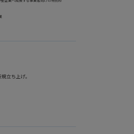
中堅企業へ成長する事業者向けの特別枠
業
新規立ち上げ。