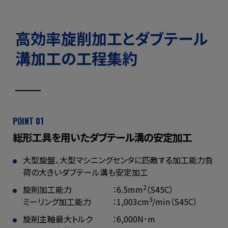
高効率旋削加工と
ダブテール
溝加工の工程集約
POINT 01
総形工具を用いたダブテール溝の安定加工
大型旋盤、大型マシニングセンタに匹敵する加工能力
負
荷の大きいダブテール溝も安定加工
旋削加工能力
：6.5mm
（S45C）
2
ミーリング加工能力
：1,003cm
/min（S45C）
3
旋削主軸最大トルク
：6,000N･m