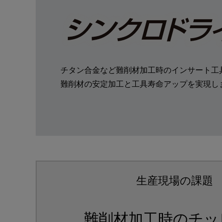
採用
IR・株式
チタン合金など難削材加工時の
インサート工
製品セキュリティ
難削材の安定加工と
工具寿命アップを実現し
その他
生産現場の課題
難削材加工時のチッ