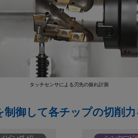
タッチセンサによる刃先の振れ計測
を制御して各チップの切削力