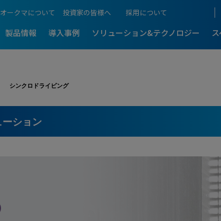
オークマについて
投資家の皆様へ
採用について
製品情報
導入事例
ソリューション&テクノロジー
ス
シンクロドライビング
ものづくりをご紹介
生産性向上支援
アフターサポート
工機
5軸制御マシニングセンタ
展示会情報
アクセス
超複合加工機
-
-最新導入事
5軸・複合加工機のメリットを解
るものづくり
5軸・複合加工機まるわか
ューション
働き方
加工技術
NCスクール
D
本社・生産拠点
ングセンタ
門形マシニングセンタ
門形マシニングセンタ
-
-最新導入事
計測・補正
Web NCスクール
の門形マシニングセンタが
総合ものづくりサービス企業の原
理由
国内営業拠点
CLOSE
機電一体のオークマ
プログラム・ソフト
訪問サポート
IT / CNC
C
 MCR?
国内サービス拠点
5軸・複合訪問スクール
CLOSE
操作説明動画一覧
海外拠点