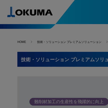
製品情報
導入事例
ソリューション&テクノロジー
スペシャルコンテンツ
ニュース
お問い合わせ･アクセス
HOME
技術・ソリューション プレミアムソリューション
自動化システム入門
次世代の
人・環境支援
精度安定支援
導入事例一覧
5軸制御マシニングセンタ
ニュースリリース
お問い合わせ
複合加
-最新導入事例
はじめてでもわかる
進化す
技術・ソリューション プレミアムソリ
自動化システム
変わる
Green-Smart Machine
サーモフレンドリー
故障・修理
旋盤
マシニ
コンセプト
-最新導入事例
アンチクラッシュ
オークマ
オークマを支える名工たちをご紹介
システム
ファイブチューニングⅡ
部品のご注文
選ばれる
マイスターの技と魂
研削盤
自動化
What’s
スラッジレスタンク
サーボナビ
カタログ請求
加工ナビ
オークマが獲得した数々の賞をご紹介
難削材加工の生産性を飛躍的に向上
受賞一覧
操作・プログラム