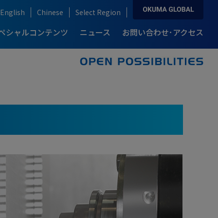
English
Chinese
Select Region
ペシャルコンテンツ
ニュース
お問い合わせ･アクセス
ソリューション&テクノロジー トップ
お問い合わせ･アクセス トップ
製品情報 トップ
導入事例 トップ
自動化・IoT
産業別ソリューション
複合加工機
カタログダウンロード
例-
説
ロングセラーモデルの開発秘話
り
ブランドストーリー
ream Site
自動車産業
ARMROID
例-
自動化ソリューション
半導体産業
点
高精度・高生産性を支える技術
オークマの知能化技術
onnect Plan
風力発電産業
航空機産業
医療機器産業