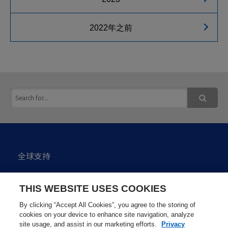
2022年之前
全球支持
私隐政策
THIS WEBSITE USES COOKIES
网站使用注意点
By clicking “Accept All Cookies”, you agree to the storing of
cookies on your device to enhance site navigation, analyze
site usage, and assist in our marketing efforts.
Privacy