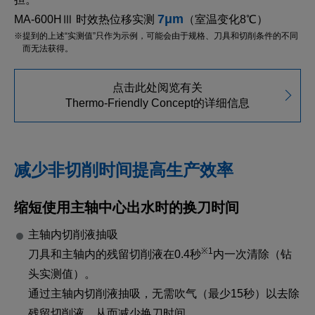
7μm
MA-600HⅢ 时效热位移实测
（室温变化8℃）
※提到的上述“实测值”只作为示例，可能会由于规格、刀具和切削条件的不同
而无法获得。
点击此处阅览有关
Thermo-Friendly Concept的详细信息
减少非切削时间提高生产效率
缩短使用主轴中心出水时的换刀时间
主轴内切削液抽吸
※1
刀具和主轴内的残留切削液在0.4秒
内一次清除（钻
头实测值）。
通过主轴内切削液抽吸，无需吹气（最少15秒）以去除
残留切削液，从而减少换刀时间。