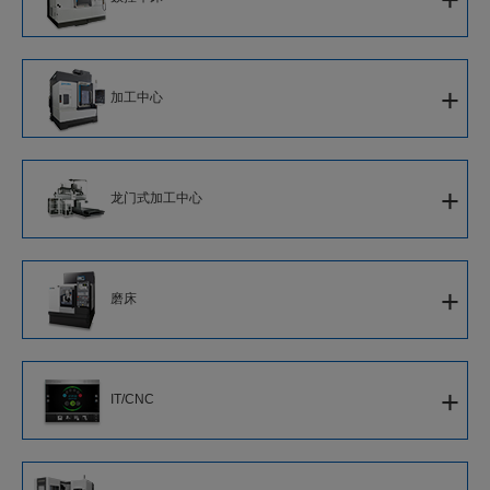
复合加工中心
单刀架数控车床
5轴数控立式复合加工中心
+
加工中心
対向主轴车削中心
立式复合加工中心
立式加工中心
双刀架数控车床
龙门式复合加工中心
+
龙门式加工中心
卧式加工中心
并列主轴数控车床
5面加工龙门式加工中心
立式数控车床
+
磨床
龙门式加工中心
轮毂加工用车床
CNC外圆磨床
+
IT/CNC
CNC内圆磨床
新一代智能化CNC