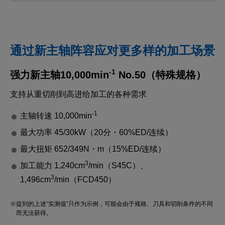
通过新主轴阵容应对更多样的加工场景
-1
强力新主轴10,000min
No.50（特殊规格）
支持从重切削到高进给加工的各种需求
-1
主轴转速 10,000min
最大功率 45/30kW（20分・60%ED/连续）
最大扭矩 652/349N・m（15%ED/连续）
3
加工能力 1,240cm
/min（S45C）、
3
1,496cm
/min（FCD450）
※提到的上述“实测值”只作为示例，可能会由于规格、刀具和切削条件的不同
而无法获得。