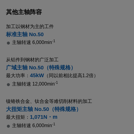
其他主轴阵容
加工以钢材为主的工件
标准主轴 No.50
-1
主轴转速 6,000min
从铝件到钢材的广泛加工
广域主轴 No.50（特殊规格）
45kW
最大功率：
（同以前相比提高1.2倍）
-1
主轴转速 12,000min
镍铬铁合金、钛合金等难切削材料的加工
大扭矩主轴 No.50（特殊规格）
1,071N・m
最大扭矩：
-1
主轴转速 6,000min