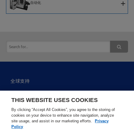
+
自动化
软件
新一代机器人系统
IoT解决方案
全球支持
私隐政策
THIS WEBSITE USES COOKIES
网站使用注意点
By clicking “Accept All Cookies”, you agree to the storing of
cookies on your device to enhance site navigation, analyze
site usage, and assist in our marketing efforts.
Privacy
网站地图
Policy