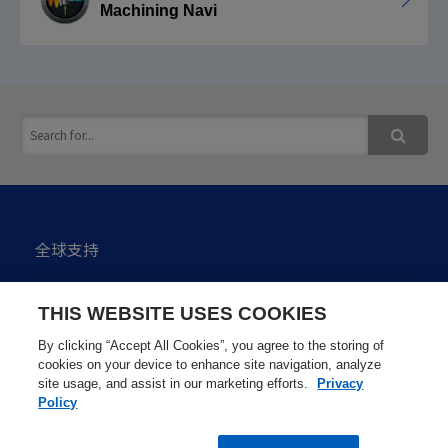
Machining Navi
全球支持
私隐政策
THIS WEBSITE USES COOKIES
网站使用注意点
By clicking “Accept All Cookies”, you agree to the storing of
cookies on your device to enhance site navigation, analyze
site usage, and assist in our marketing efforts.
Privacy
网站地图
Policy