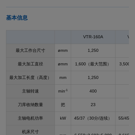
基本信息
VTR-160A
VTR
最大工作台尺寸
ømm
1,250
3
最大加工直径
ømm
1,600（最大范围）
3,50
最大加工长度（高度）
mm
1,250
1
-1
主轴转速
min
400
刀库收纳数量
把
23
主轴电机功率
kW
45/37（30分/连续）
55/45
机床尺寸