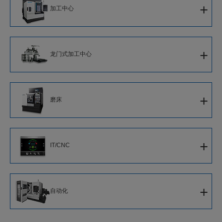
+
加工中心
対向主轴车削中心
立式复合加工中心
立式加工中心
双刀架数控车床
龙门式复合加工中心
+
龙门式加工中心
卧式加工中心
并列主轴数控车床
5面加工龙门式加工中心
立式数控车床
+
磨床
龙门式加工中心
轮毂加工用车床
CNC外圆磨床
+
IT/CNC
CNC内圆磨床
新一代智能化CNC
+
自动化
软件
新一代机器人系统