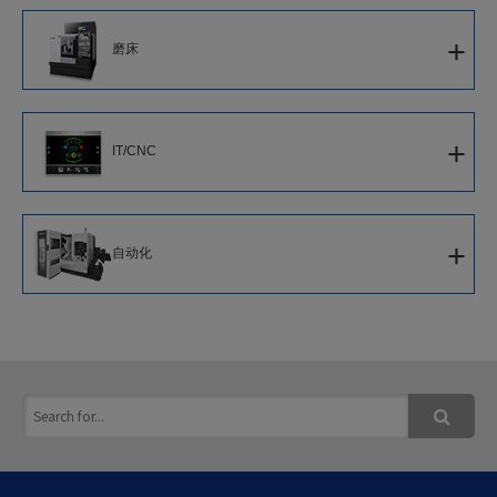
5面加工龙门式加工中心
立式数控车床
+
磨床
龙门式加工中心
轮毂加工用车床
CNC外圆磨床
+
IT/CNC
CNC内圆磨床
新一代智能化CNC
+
自动化
软件
新一代机器人系统
IoT解决方案