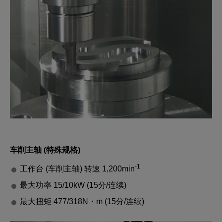
车削主轴 (特殊规格)
-1
工作台 (车削主轴) 转速 1,200min
最大功率 15/10kW (15分/连续)
最大扭矩 477/318N・m (15分/连续)