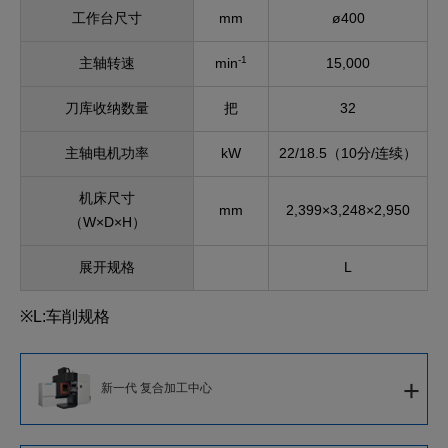
工作台尺寸
mm
ø400
-1
主轴转速
min
15,000
刀库收纳数量
把
32
主轴电机功率
kW
22/18.5（10分/连续）
机床尺寸
mm
2,399×3,248×2,950
（W×D×H）
展开规格
L
※L:车削规格
+
新一代 复合加工中心
新一代 复合加工中心