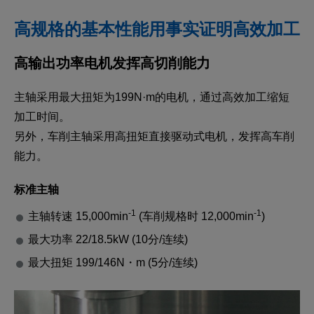
高规格的基本性能用事实证明高效加工
高输出功率电机发挥高切削能力
主轴采用最大扭矩为199N·m的电机，通过高效加工缩短
加工时间。
另外，车削主轴采用高扭矩直接驱动式电机，发挥高车削
能力。
标准主轴
-1
-1
主轴转速 15,000min
(车削规格时 12,000min
)
最大功率 22/18.5kW (10分/连续)
最大扭矩 199/146N・m (5分/连续)