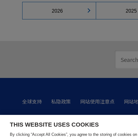
2026
2025
全球支持
私隐政策
网站使用注意点
网站
THIS WEBSITE USES COOKIES
By clicking “Accept All Cookies”, you agree to the storing of cookies on