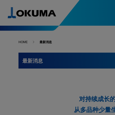
产品导航
引进案例
解决方案、技术
特别内容
最新消息
HOME
最新消息
5轴，复合加工中心优点解析
人力与环境支援
精度稳定支援
产品导航
引进案例
最新消息
5轴数控
-最新引进案例
畅销机型
5轴控制，复合加工中心
最新消息
备受青
全方位解析
Green-Smart Machine
Thermo-Friendly 
数控车床
-最新引进案例
Collision Avoidance System
5-Axis Auto Tunin
综合制造服务型企业的原点
支撑高精
机电一体的大隈
OKUM
免清洗水箱
SERVO NAVI
磨床
对持续成长
Machining Navi
从多品种少量