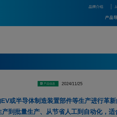
品牌介绍
J
产品
OKUMA背后的名匠团队
生产率优化支援
自动化，IoT
加工中心
5轴数控加工中心
复合加工中心
展会与活动
-
-最新引进案
的开发故事
THE CRAFTSMANSHIP O
睐并不断进化的畅销品牌
OKUMA
Concept
加工技术
Dream Site
龙门式加工中心
加工中心
-
-最新引进案
g System
测量，补偿
Connect Plan
度与高生产率的技术
OKUMA获奖一览
2024/11/25
CLOSE
A的智能化技术
获奖一览
程序, 软件
自动化
的EV或半导体制造装置部件等生产进行革新
CLOSE
生产到批量生产、从节省人工到自动化，适