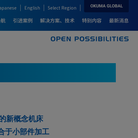
apanese
English
Select Region
导航
引进案例
解决方案、技术
特别内容
最新消息
解决方案、技术
产品导航
引进案例
各行业解决方案
复合加工中心
新一代 复合加工中心
例-
为何选择OKUMA龙门加工中心
F
What’s MCR?
汽车行业
ARMROID
龙门式加工中心
例-
半导体制造业
IT / CNC
风力发电制造业
的新概念机床
飞机制造业
合于小部件加工
医疗器械行业