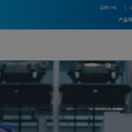
品牌介绍
J
产品
OKUMA背后的名匠团队
生产率优化支援
自动化，IoT
加工中心
5轴数控加工中心
复合加工中心
展会与活动
-
-最新引进案
的开发故事
THE CRAFTSMANSHIP O
睐并不断进化的畅销品牌
OKUMA
Concept
加工技术
Dream Site
龙门式加工中心
加工中心
-
-最新引进案
g System
测量，补偿
Connect Plan
度与高生产率的技术
OKUMA获奖一览
CLOSE
A的智能化技术
获奖一览
程序, 软件
自动化
CLOSE