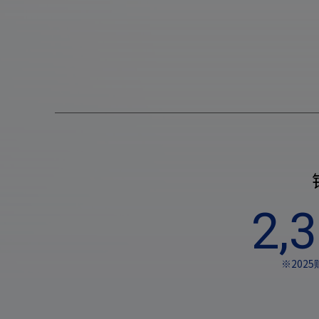
2,
※202