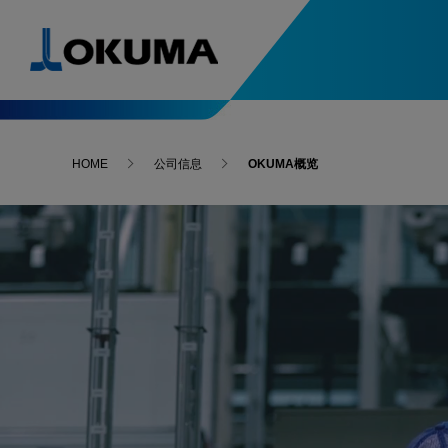
产品导航
引进案例
解决方案、技术
特别内容
最新消息
HOME
公司信息
OKUMA概览
5轴，复合加工中心优点解析
人力与环境支援
精度稳定支援
产品导航
引进案例
最新消息
5轴数控
-最新引进案例
畅销机型
5轴控制，复合加工中心
备受青
全方位解析
Green-Smart Machine
Thermo-Friendly 
数控车床
-最新引进案例
Collision Avoidance System
5-Axis Auto Tunin
综合制造服务型企业的原点
支撑高精
机电一体的大隈
OKUM
免清洗水箱
SERVO NAVI
磨床
Machining Navi