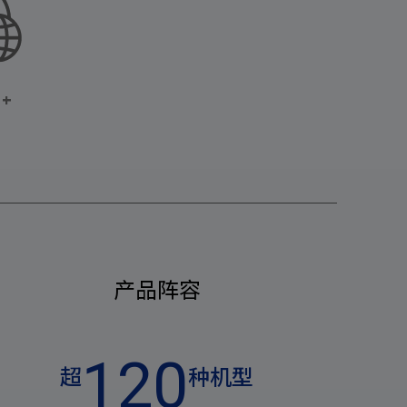
产品阵容
120
超
种机型