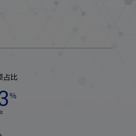
额占比
3
%
财年