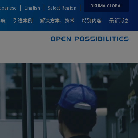
apanese
English
Select Region
导航
引进案例
解决方案、技术
特别内容
最新消息
解决方案、技术
产品导航
引进案例
各行业解决方案
复合加工中心
新一代 复合加工中心
例-
为何选择OKUMA龙门加工中心
F
What’s MCR?
汽车行业
ARMROID
龙门式加工中心
例-
半导体制造业
IT / CNC
风力发电制造业
飞机制造业
医疗器械行业