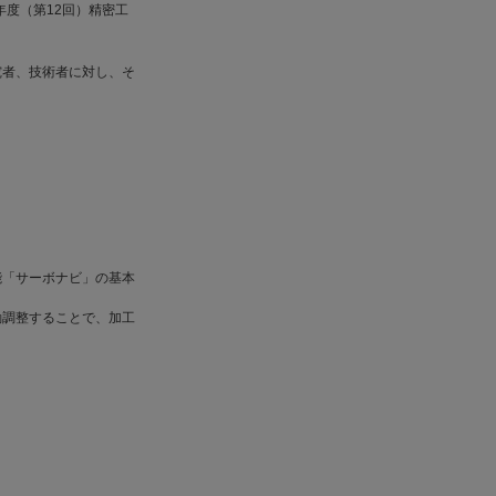
年度（第12回）精密工
究者、技術者に対し、そ
能「サーボナビ」の基本
動調整することで、加工
。