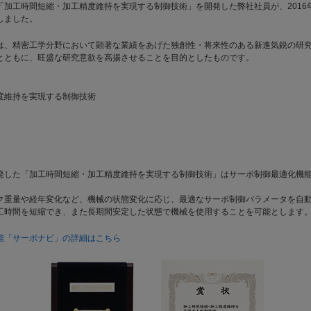
「加工時間短縮・加工精度維持を実現する制御技術」を開発した弊社社員が、2016
しました。
は、精密工学分野において顕著な業績をあげた独創性・将来性のある新進気鋭の研
とともに、旺盛な研究意欲を高揚させることを目的としたものです。
度維持を実現する制御技術
発した「加工時間短縮・加工精度維持を実現する制御技術」はサーボ制御最適化機
ク重量や経年変化など、機械の状態変化に応じ、最適なサーボ制御パラメータを自
工時間を短縮でき、また長期間安定した状態で機械を使用することを可能とします
能「サーボナビ」の詳細はこちら