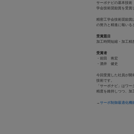
サーボナビの基本技術
学会技術奨励賞を受賞
精密工学会技術奨励賞
の努力と精進に報いる
受賞題目
加工時間短縮・加工精
受賞者
・前田 将宏
・酒井 健史
今回受賞した社員が開
技術です。
「サーボナビ」はワー
精度を維持しつつ、加
→
サーボ制御最適化機