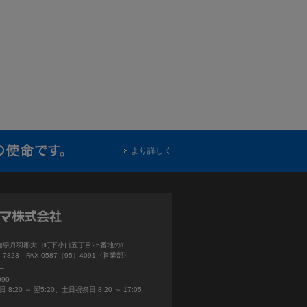
より詳しく
3 愛知県丹羽郡大口町下小口五丁目25番地の1
5）7823 FAX 0587（95）4091〈営業部〉
ー
090
8:20 ～ 翌5:20、土日祝祭日 8:20 ～ 17:05