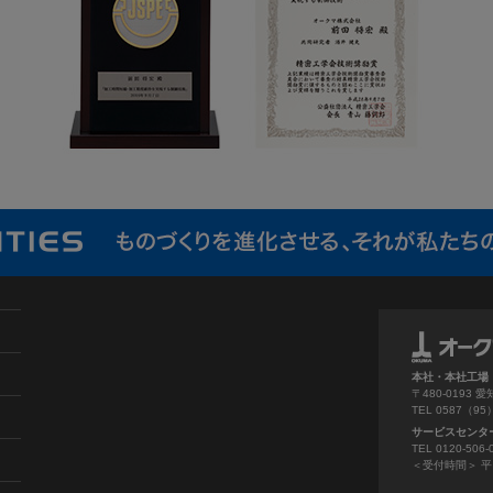
本社・本社工場
〒480-019
TEL 0587（9
サービスセンタ
TEL 0120-506-
＜受付時間＞ 平日 