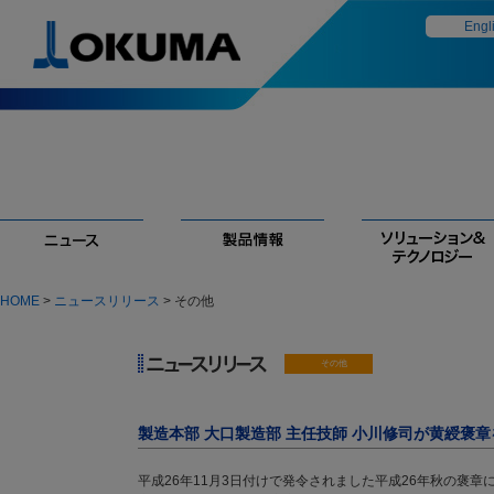
Engl
HOME
>
ニュースリリース
> その他
製造本部 大口製造部 主任技師 小川修司が黄綬褒
平成26年11月3日付けで発令されました平成26年秋の褒章