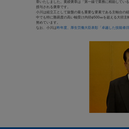
章いたしました。黄綬褒章は「第一線で業務に精励してい
授与される褒章です。
小川は組立工として旋盤の最も重要な要素である主軸台の
中でも特に難易度の高い軸受け内径φ500㎜を超える大径
努めています。
なお、小川は
昨年度、厚生労働大臣表彰「卓越した技能者(