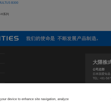
TUS B300
-H系列
大隈株
公司总部
日本国爱知县丹
TEL: +81-58
 your device to enhance site navigation, analyze
Copyright ©
2026 Okuma Corporation. All Rights Reserved.