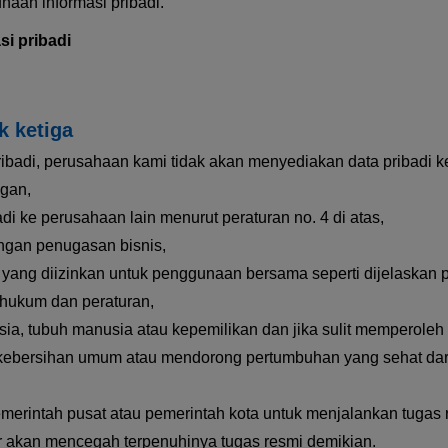
naan informasi pribadi.
i pribadi
k ketiga
adi, perusahaan kami tidak akan menyediakan data pribadi kepa
ggan,
i ke perusahaan lain menurut peraturan no. 4 di atas,
engan penugasan bisnis,
 yang diizinkan untuk penggunaan bersama seperti dijelaskan pa
 hukum dan peraturan,
ia, tubuh manusia atau kepemilikan dan jika sulit memperoleh 
 kebersihan umum atau mendorong pertumbuhan yang sehat dari 
emerintah pusat atau pemerintah kota untuk menjalankan tugas
er akan mencegah terpenuhinya tugas resmi demikian.