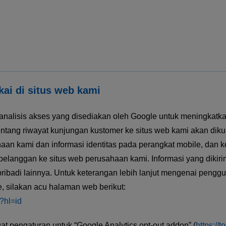
kai di situs web kami
analisis akses yang disediakan oleh Google untuk meningkatka
tang riwayat kunjungan kustomer ke situs web kami akan diku
ahaan kami dan informasi identitas pada perangkat mobile, dan
pelanggan ke situs web perusahaan kami. Informasi yang dikir
 pribadi lainnya. Untuk keterangan lebih lanjut mengenai peng
, silakan acu halaman web berikut:
s?hl=id
t pengaturan untuk “Google Analytics opt-out addon” (
https://