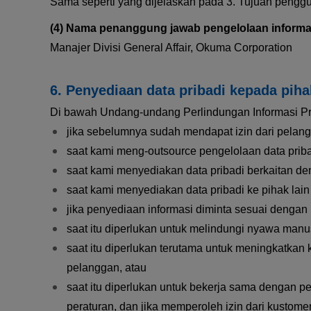
Sama seperti yang dijelaskan pada 3. Tujuan penggu
Nama penanggung jawab pengelolaan informas
Manajer Divisi General Affair, Okuma Corporation
Penyediaan data pribadi kepada piha
Di bawah Undang-undang Perlindungan Informasi Prib
jika sebelumnya sudah mendapat izin dari pelan
saat kami meng-outsource pengelolaan data pribad
saat kami menyediakan data pribadi berkaitan d
saat kami menyediakan data pribadi ke pihak lain
jika penyediaan informasi diminta sesuai dengan
saat itu diperlukan untuk melindungi nyawa manus
saat itu diperlukan terutama untuk meningkatkan
pelanggan, atau
saat itu diperlukan untuk bekerja sama dengan p
peraturan, dan jika memperoleh izin dari kustom